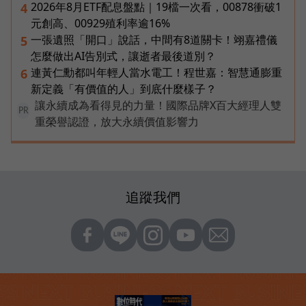
2026年8月ETF配息盤點｜19檔一次看，00878衝破1
4
元創高、00929殖利率逾16%
一張遺照「開口」說話，中間有8道關卡！翊嘉禮儀
5
怎麼做出AI告別式，讓逝者最後道別？
連黃仁勳都叫年輕人當水電工！程世嘉：智慧通膨重
6
新定義「有價值的人」到底什麼樣子？
讓永續成為看得見的力量！國際品牌X百大經理人雙
PR
重榮譽認證，放大永續價值影響力
追蹤我們