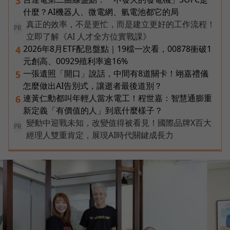
3
什麼？AI機器人、微電網、氫電池都它的局
真正的效率，不是更忙，而是建立更好的工作流程！
PR
立即了解《AI 人才全方位實戰課》
2026年8月ETF配息盤點｜19檔一次看，00878衝破1
4
元創高、00929殖利率逾16%
一張遺照「開口」說話，中間有8道關卡！翊嘉禮儀
5
怎麼做出AI告別式，讓逝者最後道別？
連黃仁勳都叫年輕人當水電工！程世嘉：智慧通膨重
6
新定義「有價值的人」到底什麼樣子？
變動中迎戰未知，改變值得被看見！國際品牌X百大
PR
經理人雙重肯定，展現AI時代關鍵成長力