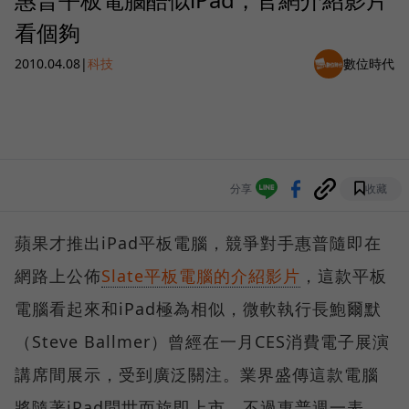
看個夠
2010.04.08
|
科技
數位時代
分享
收藏
蘋果才推出iPad平板電腦，競爭對手惠普隨即在
網路上公佈
Slate平板電腦的介紹影片
，這款平板
電腦看起來和iPad極為相似，微軟執行長鮑爾默
（Steve Ballmer）曾經在一月CES消費電子展演
講席間展示，受到廣泛關注。業界盛傳這款電腦
將隨著iPad問世而旋即上市，不過惠普週一表