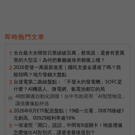
即時熱門文章
全台最大全聯首日業績破百萬，蔡篤昌：還會有更厲
1
害的大型店！為何把餐廳健身房都搬上樓？
2026普發一萬最新進度｜國民支援金通過了嗎？我
2
能領嗎？地方發錢大盤點
台達電第二曲線盤點：「不發火的發電機」SOFC是
3
什麼？AI機器人、微電網、氫電池都它的局
48館圖書自動化調撥！台中市政府用「AI智慧物流」
PR
讓借書像點外送
2026年8月ETF配息盤點｜19檔一次看，00878衝破1
4
元創高、00929殖利率逾16%
一張遺照「開口」說話，中間有8道關卡！翊嘉禮儀
5
怎麼做出AI告別式，讓逝者最後道別？