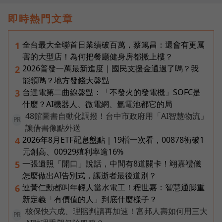
即時熱門文章
全台最大全聯首日業績破百萬，蔡篤昌：還會有更厲
1
害的大型店！為何把餐廳健身房都搬上樓？
2026普發一萬最新進度｜國民支援金通過了嗎？我
2
能領嗎？地方發錢大盤點
台達電第二曲線盤點：「不發火的發電機」SOFC是
3
什麼？AI機器人、微電網、氫電池都它的局
48館圖書自動化調撥！台中市政府用「AI智慧物流」
PR
讓借書像點外送
2026年8月ETF配息盤點｜19檔一次看，00878衝破1
4
元創高、00929殖利率逾16%
一張遺照「開口」說話，中間有8道關卡！翊嘉禮儀
5
怎麼做出AI告別式，讓逝者最後道別？
連黃仁勳都叫年輕人當水電工！程世嘉：智慧通膨重
6
新定義「有價值的人」到底什麼樣子？
核保快六成、理賠判讀再加速！富邦人壽如何用三大
PR