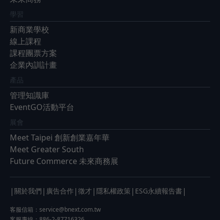
學習
新商業學校
線上課程
課程團票方案
企業內訓計畫
產品
管理知識庫
EventGO活動平台
展會
Meet Taipei 創新創業嘉年華
Meet Greater South
Future Commerce 未來商務展
|
|
|
|
|
|
關於我們
廣告合作
徵才
隱私權政策
ESG永續報告書
客服信箱：
service@bnext.com.tw
客服專線：886-2-87716326