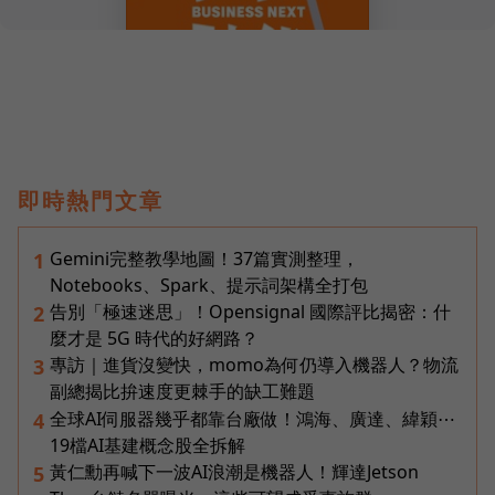
即時熱門文章
Gemini完整教學地圖！37篇實測整理，
1
Notebooks、Spark、提示詞架構全打包
告別「極速迷思」！Opensignal 國際評比揭密：什
2
麼才是 5G 時代的好網路？
專訪｜進貨沒變快，momo為何仍導入機器人？物流
3
副總揭比拚速度更棘手的缺工難題
全球AI伺服器幾乎都靠台廠做！鴻海、廣達、緯穎⋯
4
19檔AI基建概念股全拆解
黃仁勳再喊下一波AI浪潮是機器人！輝達Jetson
5