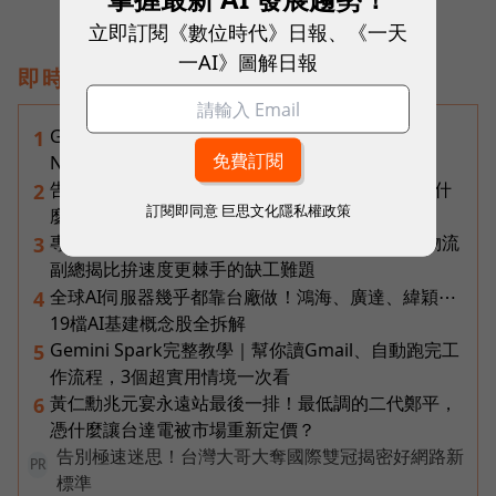
立即訂閱《數位時代》日報、《一天
一AI》圖解日報
即時熱門文章
Gemini完整教學地圖！37篇實測整理，
1
Notebooks、Spark、提示詞架構全打包
告別「極速迷思」！Opensignal 國際評比揭密：什
2
訂閱即同意
巨思文化隱私權政策
麼才是 5G 時代的好網路？
專訪｜進貨沒變快，momo為何仍導入機器人？物流
3
副總揭比拚速度更棘手的缺工難題
全球AI伺服器幾乎都靠台廠做！鴻海、廣達、緯穎⋯
4
19檔AI基建概念股全拆解
Gemini Spark完整教學｜幫你讀Gmail、自動跑完工
5
作流程，3個超實用情境一次看
黃仁勳兆元宴永遠站最後一排！最低調的二代鄭平，
6
憑什麼讓台達電被市場重新定價？
告別極速迷思！台灣大哥大奪國際雙冠揭密好網路新
PR
標準