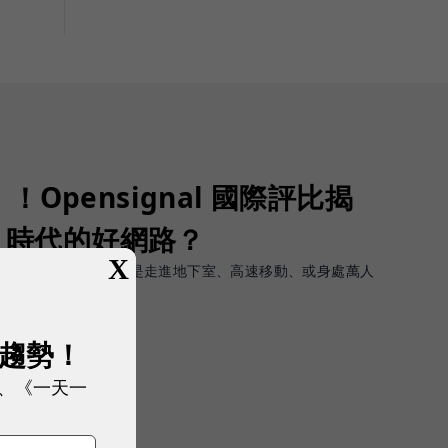
Opensignal 國際評比揭
G 時代的好網路？
X
軟體上的瞬間峰值，而是走進地下室、高速移動、或身處萬人
順暢且不中斷。
展趨勢！
、《一天一