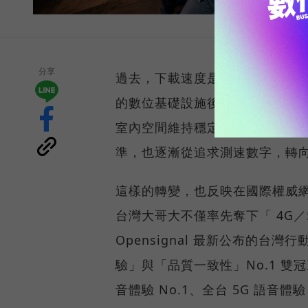
分享
過去，下載速度是評價電信服務的
的數位基礎設施後，消費者發現
室內空間維持穩定連線，即無法
準，也逐漸從追求測速數字，轉
這樣的轉變，也反映在國際權威網路
台灣大哥大不僅率先奪下「 4G／5
Opensignal 最新公布的
驗」與「品質一致性」No.1 雙
音體驗 No.1、全台 5G 語音體驗