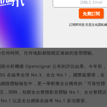
訂閱即同意
巨思文化隱私
重要指標，但在 5G 成為工作、娛樂、生活不可或缺
，再快的網速，如果不能讓其在人潮聚集、高速移動或
轉換成好的使用體驗，也因如此，衡量「好網路」的標
向任何時間、任何地點都能穩定連線的使用體驗。
分析機構 Opensignal 公布的評比結果。今年初，
G 在線率全球 No.3、全台 No.1 」國際級榮譽，在
台灣行動網路體驗報告中，更一舉斬獲全台獨有的「可靠性體
冠王，同時，包辦全台整體影音體驗 No.1、全台整體語
 No.1 以及全台網路在線率 No.1 多項榮譽。