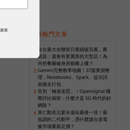
權政策
即時熱門文章
全台最大全聯首日業績破百萬，蔡
1
篤昌：還會有更厲害的大型店！為
何把餐廳健身房都搬上樓？
Gemini完整教學地圖！37篇實測整
2
理，Notebooks、Spark、提示詞
架構全打包
告別「極速迷思」！Opensignal 國
3
際評比揭密：什麼才是 5G 時代的好
網路？
黃仁勳兆元宴永遠站最後一排！最
4
低調的二代鄭平，憑什麼讓台達電
被市場重新定價？