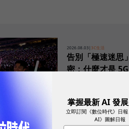
2026.08.03
|
3C生活
告別「極速迷思」！
密：什麼才是 5
真正好用的網路服務，不是測速
演唱會時，網路連線依然穩定、
掌握最新 AI 發
立即訂閱《數位時代》日報
sponsored by
台灣大哥大
AI》圖解日報