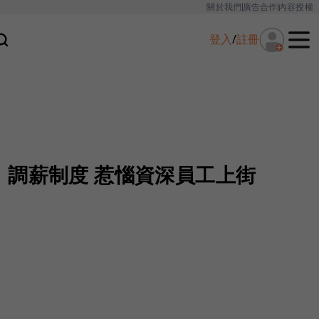
關於我們
廣告合作
內容授權
登入
/
註冊
」調薪制度 惹惱資深員工上街