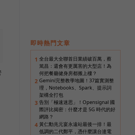
即時熱門文章
全台最大全聯首日業績破百萬，蔡
1
篤昌：還會有更厲害的大型店！為
營
何把餐廳健身房都搬上樓？
Gemini完整教學地圖！37篇實測整
2
理，Notebooks、Spark、提示詞
架構全打包
告別「極速迷思」！Opensignal 國
3
際評比揭密：什麼才是 5G 時代的好
網路？
黃仁勳兆元宴永遠站最後一排！最
4
低調的二代鄭平，憑什麼讓台達電