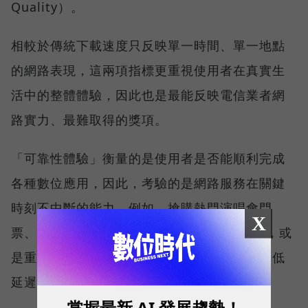
Quality）。
相較於傳統下載速度只反映單一時間、單一地點
的網路表現，這兩項指標更重視使用者在真實生
活中的整體體驗，因此也是最能反映電信業者網
路實力、最難取得的獎項。
「可靠性體驗」衡量的是使用者是否能順利完成
各種數位應用，因此，考驗的是網路服務在關鍵
時刻不中斷的能力。例如，搶購熱門演唱會門
X
票、秒殺限量商品、超商結帳掃描 QR Code，或
是重要的線上會議，都需要網路能即時回應、低
延遲且持續運作。
掌握最新 AI 發展趨勢！