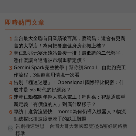
即時熱門文章
全台最大全聯首日業績破百萬，蔡篤昌：還會有更厲
1
害的大型店！為何把餐廳健身房都搬上樓？
黃仁勳兆元宴永遠站最後一排！最低調的二代鄭平，
2
憑什麼讓台達電被市場重新定價？
Gemini Spark完整教學｜幫你讀Gmail、自動跑完工
3
作流程，3個超實用情境一次看
告別「極速迷思」！Opensignal 國際評比揭密：什
4
麼才是 5G 時代的好網路？
連黃仁勳都叫年輕人當水電工！程世嘉：智慧通膨重
5
新定義「有價值的人」到底什麼樣子？
專訪｜進貨沒變快，momo為何仍導入機器人？物流
6
副總揭比拚速度更棘手的缺工難題
告別極速迷思！台灣大哥大奪國際雙冠揭密好網路新
PR
標準