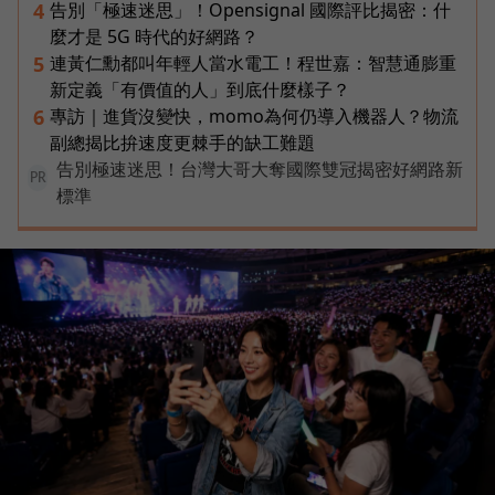
告別「極速迷思」！Opensignal 國際評比揭密：什
4
麼才是 5G 時代的好網路？
連黃仁勳都叫年輕人當水電工！程世嘉：智慧通膨重
5
新定義「有價值的人」到底什麼樣子？
專訪｜進貨沒變快，momo為何仍導入機器人？物流
6
副總揭比拚速度更棘手的缺工難題
告別極速迷思！台灣大哥大奪國際雙冠揭密好網路新
PR
標準