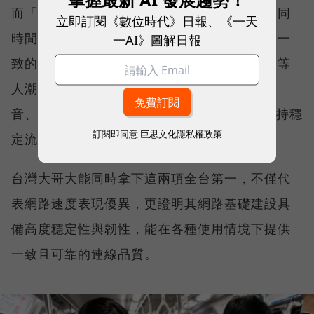
而「品質一致性」則是衡量電信業者可否在不同
立即訂閱《數位時代》日報、《一天
時間、不同地點、不同網路負載下，都能維持一
一AI》圖解日報
致的網路服務品質。無論是在跨年晚會、球賽等
人潮密集場域，或是在高速移動時觀看串流影
音、傳送 LINE 訊息、分享社群動態，確保維持穩
訂閱即同意
巨思文化隱私權政策
定流暢，不因環境改變而明顯降速。
台灣大哥大能同時拿下這兩項全台第一，不僅代
表網路速度表現優異，更證明其網路基礎建設具
備高度穩定性與韌性，能在各種使用情境下提供
一致且可靠的連線品質。