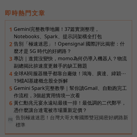
即時熱門文章
Gemini完整教學地圖！37篇實測整理，
1
Notebooks、Spark、提示詞架構全打包
告別「極速迷思」！Opensignal 國際評比揭密：什
2
麼才是 5G 時代的好網路？
專訪｜進貨沒變快，momo為何仍導入機器人？物流
3
副總揭比拚速度更棘手的缺工難題
全球AI伺服器幾乎都靠台廠做！鴻海、廣達、緯穎⋯
4
19檔AI基建概念股全拆解
Gemini Spark完整教學｜幫你讀Gmail、自動跑完工
5
作流程，3個超實用情境一次看
黃仁勳兆元宴永遠站最後一排！最低調的二代鄭平，
6
憑什麼讓台達電被市場重新定價？
告別極速迷思！台灣大哥大奪國際雙冠揭密好網路新
PR
標準