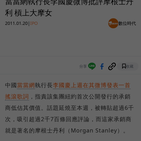
當當網執行長李國慶微博批評摩根士丹
利 槓上大摩女
2011.01.20
|
IPO
數位時代
分享
收藏
中國
當當網
執行長
李國慶上週在其微博發表一首
搖滾歌詞
，指責該集團紐約首次公開發行的承銷
商低估其價值。話題延燒至本週，被轉貼超過6千
次，吸引超過2千7百條回應評論，而這家承銷商
就是著名的摩根士丹利（Morgan Stanley）。