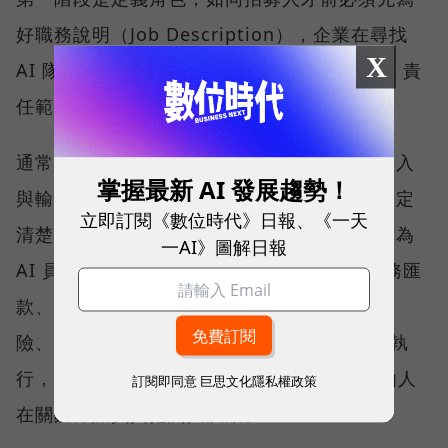
好職務說明（Job Description），企業在尋找
X
AI 隊友前，也必須先清楚界定它的工作內容、責
任範圍與目標，再進入招募階段。
通常具備「高頻率、重複性高」、「有明確輸入
掌握最新 AI 發展趨勢！
與輸出」、「可用數據評估品質」及「可以設定
立即訂閱《數位時代》日報、《一天
清楚權限與邊界」四項特性的工作，最適合作為
一AI》圖解日報
AI 員工的第一個應用場景。相反地，涉及財務匯
款、人際互動、情感信任，或美感判斷等高風
險、難以標準化的工作，則不應完全交由 AI 執
行，而應保留 Human in the Loop 機制，由人
訂閱即同意
巨思文化隱私權政策
在關鍵節點負責把關與決策。