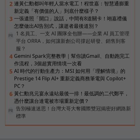
連黃仁勳都叫年輕人當水電工！程世嘉：智慧通膨重
2
新定義「有價值的人」到底什麼樣子？
一張遺照「開口」說話，中間有8道關卡！翊嘉禮儀
3
怎麼做出AI告別式，讓逝者最後道別？
1 名員工、一支 AI 團隊全包辦——企業 AI 員工管理
PR
平台 ORRA，如何讓新創公司撐起研發、銷售到客
服？
Gemini Spark完整教學｜幫你讀Gmail、自動跑完工
4
作流程，3個超實用情境一次看
AI 時代的行動生產力：MSI 如何用「理解情境」的
5
Prestige 14 Flip AI+ 重新定義商務筆電與 Copilot+
PC？
黃仁勳兆元宴永遠站最後一排！最低調的二代鄭平，
6
憑什麼讓台達電被市場重新定價？
告別極速迷思！台灣大哥大奪國際雙冠揭密好網路新
PR
標準