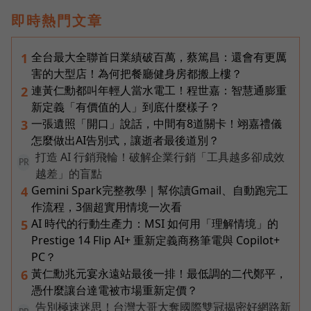
即時熱門文章
全台最大全聯首日業績破百萬，蔡篤昌：還會有更厲
1
害的大型店！為何把餐廳健身房都搬上樓？
連黃仁勳都叫年輕人當水電工！程世嘉：智慧通膨重
2
新定義「有價值的人」到底什麼樣子？
一張遺照「開口」說話，中間有8道關卡！翊嘉禮儀
3
怎麼做出AI告別式，讓逝者最後道別？
打造 AI 行銷飛輪！破解企業行銷「工具越多卻成效
PR
越差」的盲點
Gemini Spark完整教學｜幫你讀Gmail、自動跑完工
4
作流程，3個超實用情境一次看
AI 時代的行動生產力：MSI 如何用「理解情境」的
5
Prestige 14 Flip AI+ 重新定義商務筆電與 Copilot+
PC？
黃仁勳兆元宴永遠站最後一排！最低調的二代鄭平，
6
憑什麼讓台達電被市場重新定價？
告別極速迷思！台灣大哥大奪國際雙冠揭密好網路新