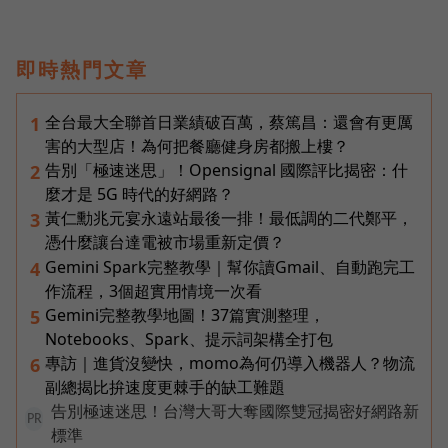
即時熱門文章
全台最大全聯首日業績破百萬，蔡篤昌：還會有更厲
1
害的大型店！為何把餐廳健身房都搬上樓？
告別「極速迷思」！Opensignal 國際評比揭密：什
2
麼才是 5G 時代的好網路？
黃仁勳兆元宴永遠站最後一排！最低調的二代鄭平，
3
憑什麼讓台達電被市場重新定價？
Gemini Spark完整教學｜幫你讀Gmail、自動跑完工
4
作流程，3個超實用情境一次看
Gemini完整教學地圖！37篇實測整理，
5
Notebooks、Spark、提示詞架構全打包
專訪｜進貨沒變快，momo為何仍導入機器人？物流
6
副總揭比拚速度更棘手的缺工難題
告別極速迷思！台灣大哥大奪國際雙冠揭密好網路新
PR
標準