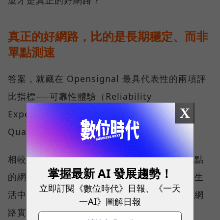
真正的好網路，比的是長期穩定、而非
單點測速
答案，就藏在 Opensignal 最具代表性的兩項評
比指標──可靠性體驗（Reliability
X
Experience）與品質一致性（Consistent
Quality）。
相較於傳統下載速度只反映單一時間、單一地點
掌握最新 AI 發展趨勢！
的網路表現，這兩項指標更重視使用者在真實生
立即訂閱《數位時代》日報、《一天
活中的整體體驗，因此也是最能反映電信業者網
一AI》圖解日報
路實力、最難取得的獎項。