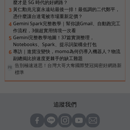
麼才是 5G 時代的好網路？
黃仁勳兆元宴永遠站最後一排！最低調的二代鄭平，
3
憑什麼讓台達電被市場重新定價？
Gemini Spark完整教學｜幫你讀Gmail、自動跑完工
4
作流程，3個超實用情境一次看
Gemini完整教學地圖！37篇實測整理，
5
Notebooks、Spark、提示詞架構全打包
專訪｜進貨沒變快，momo為何仍導入機器人？物流
6
副總揭比拚速度更棘手的缺工難題
告別極速迷思！台灣大哥大奪國際雙冠揭密好網路新
PR
標準
追蹤我們