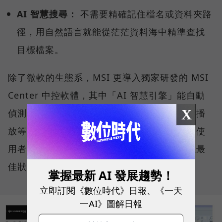
AI 智慧搜尋：
不需要精確記住檔名或資料夾路
徑，用自然語言就能從茫茫資料海中精準查找
目標檔案。
除了微軟的生態系，MSI 更導入獨家研發的 MSI
Center 中控軟體，其中「AI 智慧引擎」能自動
X
偵測使用情境（如視訊會議、文書處理、影音播
放等），主動調節各項硬體設定與效能表現，使
用者無需動手調整參數，系統便能持續維持在最
佳狀態。
掌握最新 AI 發展趨勢！
立即訂閱《數位時代》日報、《一天
一AI》圖解日報