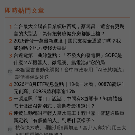
即時熱門文章
全台最大全聯首日業績破百萬，蔡篤昌：還會有更厲
1
害的大型店！為何把餐廳健身房都搬上樓？
2026普發一萬最新進度｜國民支援金通過了嗎？我
2
能領嗎？地方發錢大盤點
台達電第二曲線盤點：「不發火的發電機」SOFC是
3
什麼？AI機器人、微電網、氫電池都它的局
48館圖書自動化調撥！台中市政府用「AI智慧物流」
PR
讓借書像點外送
2026年8月ETF配息盤點｜19檔一次看，00878衝破1
4
元創高、00929殖利率逾16%
一張遺照「開口」說話，中間有8道關卡！翊嘉禮儀
5
怎麼做出AI告別式，讓逝者最後道別？
連黃仁勳都叫年輕人當水電工！程世嘉：智慧通膨重
6
新定義「有價值的人」到底什麼樣子？
核保快六成、理賠判讀再加速！富邦人壽如何用三大
PR
AI助理重塑保險服務？