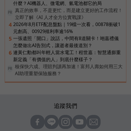
什麼？AI機器人、微電網、氫電池都它的局
真正的效率，不是更忙，而是建立更好的工作流程！
PR
立即了解《AI 人才全方位實戰課》
2026年8月ETF配息盤點｜19檔一次看，00878衝破1
4
元創高、00929殖利率逾16%
一張遺照「開口」說話，中間有8道關卡！翊嘉禮儀
5
怎麼做出AI告別式，讓逝者最後道別？
連黃仁勳都叫年輕人當水電工！程世嘉：智慧通膨重
6
新定義「有價值的人」到底什麼樣子？
核保快六成、理賠判讀再加速！富邦人壽如何用三大
PR
AI助理重塑保險服務？
追蹤我們