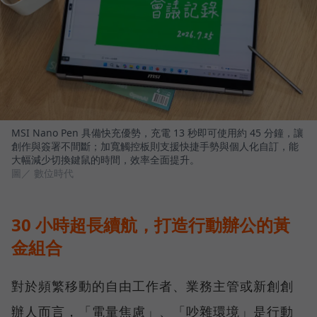
MSI Nano Pen 具備快充優勢，充電 13 秒即可使用約 45 分鐘，讓
創作與簽署不間斷；加寬觸控板則支援快捷手勢與個人化自訂，能
大幅減少切換鍵鼠的時間，效率全面提升。
圖／ 數位時代
30 小時超長續航，打造行動辦公的黃
金組合
對於頻繁移動的自由工作者、業務主管或新創創
辦人而言，「電量焦慮」、「吵雜環境」是行動