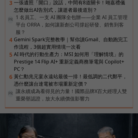
一張遺照「開口」說話，中間有8道關卡！翊嘉禮儀
3
怎麼做出AI告別式，讓逝者最後道別？
1 名員工、一支 AI 團隊全包辦——企業 AI 員工管理
PR
平台 ORRA，如何讓新創公司撐起研發、銷售到客
服？
Gemini Spark完整教學｜幫你讀Gmail、自動跑完工
4
作流程，3個超實用情境一次看
AI 時代的行動生產力：MSI 如何用「理解情境」的
5
Prestige 14 Flip AI+ 重新定義商務筆電與 Copilot+
PC？
黃仁勳兆元宴永遠站最後一排！最低調的二代鄭平，
6
憑什麼讓台達電被市場重新定價？
讓永續成為看得見的力量！國際品牌X百大經理人雙
PR
重榮譽認證，放大永續價值影響力