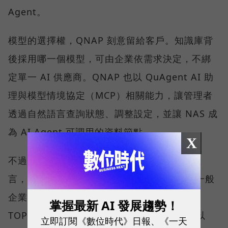
Agent。
模型的選擇權，QNAP 刻意留給客戶。知識庫背
後採用哪一個模型，可由企業依需求決定，不綁
定單一 AI 供應商。QNAP 也以 QuAgent AI 助
理與模型情境協定（MCP）相關能力，讓管理者
透過自然語言查詢狀態、調整設定，並讓 NAS 成
為 AI Agent 可調用的資料節點。
X
不過，劉文義沒有把這條路說得太容易。他坦
言，目前 NAS 硬體的 AI 運算能力仍有限。一般
企業期待的應用，可能需要約 300 到 800
掌握最新 AI 發展趨勢！
TOPS，甚至 1,000 TOPS，因此多數方案會以
立即訂閱《數位時代》日報、《一天