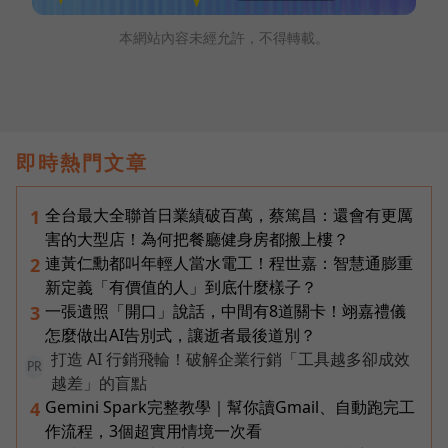
本網站內容未經允許，不得轉載。
即時熱門文章
全台最大全聯首日業績破百萬，蔡篤昌：還會有更厲
1
害的大型店！為何把餐廳健身房都搬上樓？
連黃仁勳都叫年輕人當水電工！程世嘉：智慧通膨重
2
新定義「有價值的人」到底什麼樣子？
一張遺照「開口」說話，中間有8道關卡！翊嘉禮儀
3
怎麼做出AI告別式，讓逝者最後道別？
打造 AI 行銷飛輪！破解企業行銷「工具越多卻成效
PR
越差」的盲點
Gemini Spark完整教學｜幫你讀Gmail、自動跑完工
4
作流程，3個超實用情境一次看