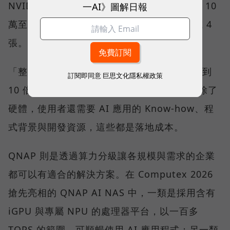
NVIDIA 顯示卡補足算力；一張卡約需新台幣 10
一AI》圖解日報
萬至 12 萬元，一張算不完，就得配置 2 張或 4
張。
「整體成本可能是過去單獨一台 NAS 的 5 倍到
訂閱即同意
巨思文化隱私權政策
10 倍，並不是大部分中小企業都能接受。」除了
硬體，使用者還需要 AI 應用的 Know-how、程
式背景與開發資源，這些都是落地成本。
QNAP 則是透過算力分級讓各規模與需求的企業
都可以有適合的解決方案。在 Computex 2026
搶先亮相的 QNAP AI NAS 中，一類是採用含有
iGPU 與專屬 NPU 的處理器平台，以一百多
TOPS 的範圍，可順暢使用 AI 應用程式；另一類