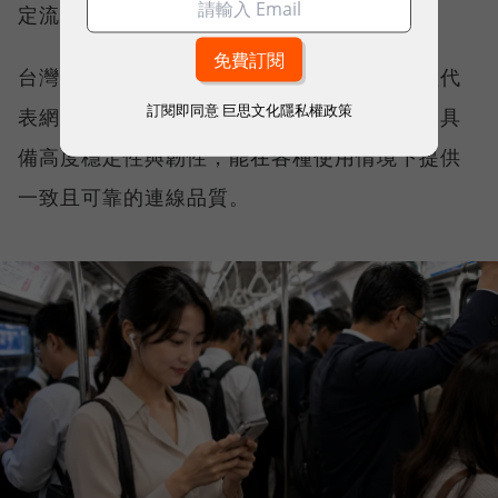
定流暢，不因環境改變而明顯降速。
台灣大哥大能同時拿下這兩項全台第一，不僅代
訂閱即同意
巨思文化隱私權政策
表網路速度表現優異，更證明其網路基礎建設具
備高度穩定性與韌性，能在各種使用情境下提供
一致且可靠的連線品質。