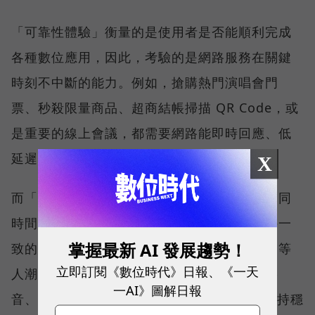
「可靠性體驗」衡量的是使用者是否能順利完成
各種數位應用，因此，考驗的是網路服務在關鍵
時刻不中斷的能力。例如，搶購熱門演唱會門
票、秒殺限量商品、超商結帳掃描 QR Code，或
是重要的線上會議，都需要網路能即時回應、低
延遲且持續運作。
X
而「品質一致性」則是衡量電信業者可否在不同
時間、不同地點、不同網路負載下，都能維持一
掌握最新 AI 發展趨勢！
致的網路服務品質。無論是在跨年晚會、球賽等
立即訂閱《數位時代》日報、《一天
人潮密集場域，或是在高速移動時觀看串流影
一AI》圖解日報
音、傳送 LINE 訊息、分享社群動態，確保維持穩