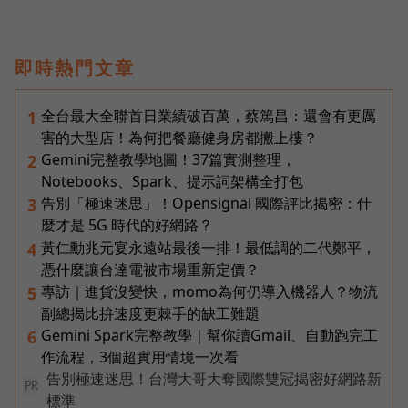
即時熱門文章
全台最大全聯首日業績破百萬，蔡篤昌：還會有更厲
1
害的大型店！為何把餐廳健身房都搬上樓？
Gemini完整教學地圖！37篇實測整理，
2
Notebooks、Spark、提示詞架構全打包
告別「極速迷思」！Opensignal 國際評比揭密：什
3
麼才是 5G 時代的好網路？
黃仁勳兆元宴永遠站最後一排！最低調的二代鄭平，
4
憑什麼讓台達電被市場重新定價？
專訪｜進貨沒變快，momo為何仍導入機器人？物流
5
副總揭比拚速度更棘手的缺工難題
Gemini Spark完整教學｜幫你讀Gmail、自動跑完工
6
作流程，3個超實用情境一次看
告別極速迷思！台灣大哥大奪國際雙冠揭密好網路新
PR
標準