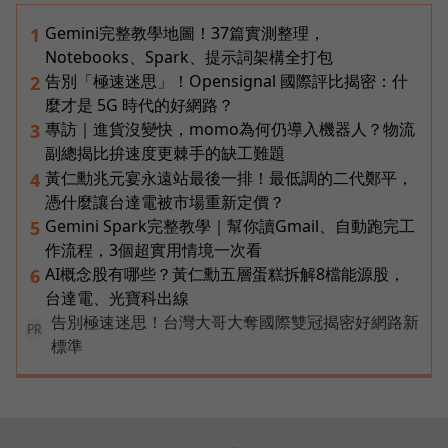
Gemini完整教學地圖！37篇實測整理，
1
Notebooks、Spark、提示詞架構全打包
告別「極速迷思」！Opensignal 國際評比揭密：什
2
麼才是 5G 時代的好網路？
專訪｜進貨沒變快，momo為何仍導入機器人？物流
3
副總揭比拚速度更棘手的缺工難題
黃仁勳兆元宴永遠站最後一排！最低調的二代鄭平，
4
憑什麼讓台達電被市場重新定價？
Gemini Spark完整教學｜幫你讀Gmail、自動跑完工
5
作流程，3個超實用情境一次看
AI概念股有哪些？黃仁勳五層蛋糕拆解8檔能源股，
6
台達電、光寶科出線
告別極速迷思！台灣大哥大奪國際雙冠揭密好網路新
PR
標準