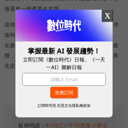
後還有一個產業在支撐。」
X
採用這樣的方式，雄獅總經理雄獅旅行社總經理
孫明台坦言，「就是要讓別人沒有辦法複製。」
在旅遊產品日趨雷同的情況下，雄獅跨入自製媒
掌握最新 AI 發展趨勢！
體，轉型為泛生活產業，不僅為自己找到了差異
立即訂閱《數位時代》日報、《一天
化定位，也奠定了下一個十年的發展基石。
一AI》圖解日報
訂閱即同意
巨思文化隱私權政策
延伸閱讀：
4/20(三)19:00創業小聚活