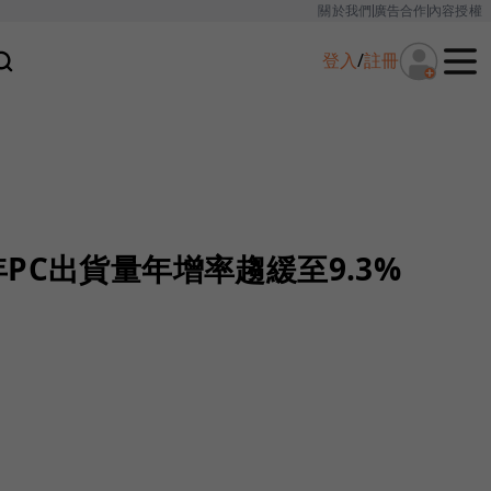
關於我們
廣告合作
內容授權
登入
/
註冊
11年PC出貨量年增率趨緩至9.3%