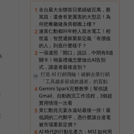
全台最大全聯首日業績破百萬，蔡
1
篤昌：還會有更厲害的大型店！為
何把餐廳健身房都搬上樓？
連黃仁勳都叫年輕人當水電工！程
2
世嘉：智慧通膨重新定義「有價值
的人」到底什麼樣子？
一張遺照「開口」說話，中間有8道
3
s
關卡！翊嘉禮儀怎麼做出AI告別
式，讓逝者最後道別？
打造 AI 行銷飛輪！破解企業行銷
PR
「工具越多卻成效越差」的盲點
Gemini Spark完整教學｜幫你讀
4
顯
Gmail、自動跑完工作流程，3個超
實用情境一次看
黃仁勳兆元宴永遠站最後一排！最
5
組
低調的二代鄭平，憑什麼讓台達電
被市場重新定價？
AI 時代的行動生產力：MSI 如何用
6