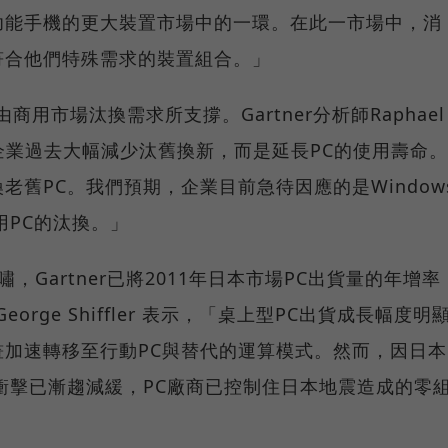
功能手機的更大裝置市場中的一環。在此一市場中，消
符合他們特殊需求的裝置組合。」
商用市場汰換需求所支撐。Gartner分析師Raphael
，企業過去大幅減少汰舊換新，而是延長PC的使用壽命。
老舊PC。我們預期，企業目前急待因應的是Window
用PC的汰換。」
Gartner已將2011年日本市場PC出貨量的年增率
George Shiffler 表示，「桌上型PC出貨成長幅度明
加速轉移至行動PC與替代的運算模式。然而，因日本
衝擊已漸趨減緩，PC廠商已控制住日本地震造成的零