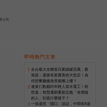
限公司
即時熱門文章
全台最大全聯首日業績破百萬，蔡
1
篤昌：還會有更厲害的大型店！為
何把餐廳健身房都搬上樓？
連黃仁勳都叫年輕人當水電工！程
2
世嘉：智慧通膨重新定義「有價值
的人」到底什麼樣子？
整
一張遺照「開口」說話，中間有8道
3