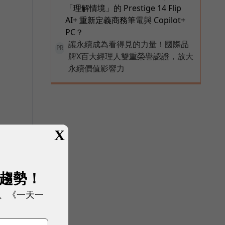
「理解情境」的 Prestige 14 Flip
AI+ 重新定義商務筆電與 Copilot+
PC？
讓永續成為看得見的力量！國際品
PR
牌X百大經理人雙重榮譽認證，放大
永續價值影響力
X
展趨勢！
、《一天一