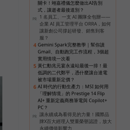
關卡！翊嘉禮儀怎麼做出AI告別
式，讓逝者最後道別？
1 名員工、一支 AI 團隊全包辦——
PR
企業 AI 員工管理平台 ORRA，如何
讓新創公司撐起研發、銷售到客
服？
Gemini Spark完整教學｜幫你讀
4
Gmail、自動跑完工作流程，3個超
實用情境一次看
黃仁勳兆元宴永遠站最後一排！最
5
低調的二代鄭平，憑什麼讓台達電
被市場重新定價？
AI 時代的行動生產力：MSI 如何用
6
「理解情境」的 Prestige 14 Flip
AI+ 重新定義商務筆電與 Copilot+
PC？
讓永續成為看得見的力量！國際品
PR
牌X百大經理人雙重榮譽認證，放大
永續價值影響力