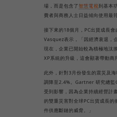
場，而是包含了
智慧電視
到基本
費者與商務人士日益傾向使用最
接下來的18個月，PC出貨成長會由
Vasquez表示，「因經濟衰退
現在，企業已開始較為積極地汰換
XP系統的升級，這會顯著帶動商
此外，針對3月份發生的震災及海嘯，
調降至2.4%。Gartner 研究總監
受到影響，因為企業持續經營計畫
的雙重災害對全球PC出貨成長的
件供應斷鏈的威脅。」