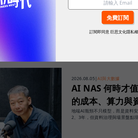
往下滑看下一篇文章
訂閱即同意
巨思文化隱私
2026.08.05
|
AI與大數據
AI NAS 何時才
的成本、算力與
地端AI瓶頸不只模型，而是資料
2、3年，但資料治理與場景盤點