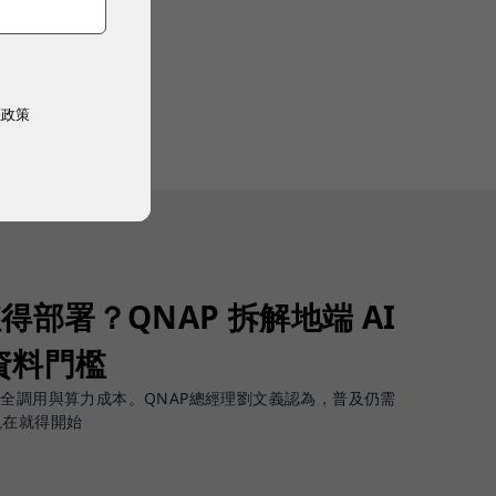
權政策
值得部署？QNAP 拆解地端 AI
資料門檻
安全調用與算力成本。QNAP總經理劉文義認為，普及仍需
現在就得開始