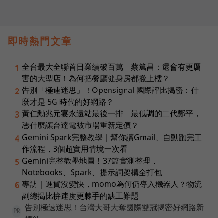
即時熱門文章
全台最大全聯首日業績破百萬，蔡篤昌：還會有更厲
1
害的大型店！為何把餐廳健身房都搬上樓？
告別「極速迷思」！Opensignal 國際評比揭密：什
2
麼才是 5G 時代的好網路？
黃仁勳兆元宴永遠站最後一排！最低調的二代鄭平，
3
憑什麼讓台達電被市場重新定價？
Gemini Spark完整教學｜幫你讀Gmail、自動跑完工
4
作流程，3個超實用情境一次看
Gemini完整教學地圖！37篇實測整理，
5
Notebooks、Spark、提示詞架構全打包
專訪｜進貨沒變快，momo為何仍導入機器人？物流
6
副總揭比拚速度更棘手的缺工難題
告別極速迷思！台灣大哥大奪國際雙冠揭密好網路新
PR