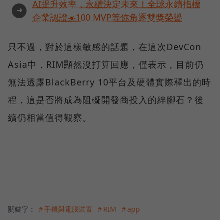
AI提升效率，永續決定未來！全球永續指標
➜
企業認證☀️100 MVP等你角逐雙獎榮譽
只不過，對於這樣敏感的話題，在這次DevCon
Asia中，RIM顯然沒打算回應，僅表示，目前仍
無法透露BlackBerry 10平台及硬體實際釋出的時
程，這是否將成為阻礙開發商投入的絆腳石？後
續仍相當值得觀察。
關鍵字：
＃手機與電腦裝置
＃RIM
＃app