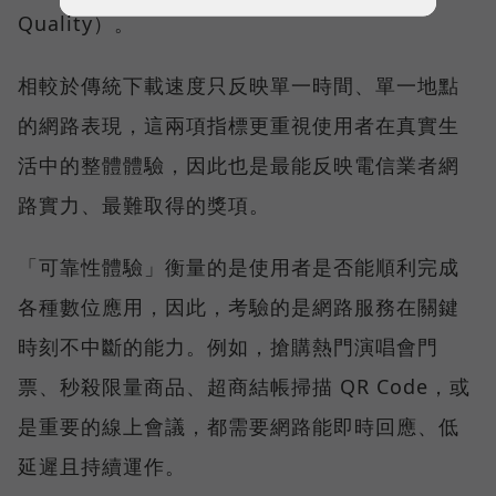
Quality）。
相較於傳統下載速度只反映單一時間、單一地點
的網路表現，這兩項指標更重視使用者在真實生
活中的整體體驗，因此也是最能反映電信業者網
路實力、最難取得的獎項。
「可靠性體驗」衡量的是使用者是否能順利完成
各種數位應用，因此，考驗的是網路服務在關鍵
時刻不中斷的能力。例如，搶購熱門演唱會門
票、秒殺限量商品、超商結帳掃描 QR Code，或
是重要的線上會議，都需要網路能即時回應、低
延遲且持續運作。