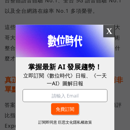
台整體語音體驗 No.1、全台 5G 語音體驗 No.1
以及全台網路在線率 No.1 多項榮譽。
這些獎項反映的不只是網路順暢，更代表台灣大
X
哥大長期投入頻譜布局、基地台建設與 5G 技術
整合所累積的成果，也讓外界重新思考：究竟什
麼才是真正的好網路？
掌握最新 AI 發展趨勢！
立即訂閱《數位時代》日報、《一天
真正的好網路，比的是長期穩定、而非
一AI》圖解日報
單點測速
答案，就藏在 Opensignal 最具代表性的兩項評
比指標──可靠性體驗（Reliability
訂閱即同意
巨思文化隱私權政策
Experience）與品質一致性（Consistent