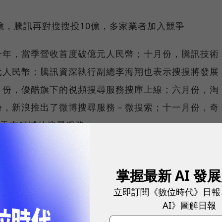
破億，騰訊再對搜搜投10億，多家業者加入競爭
一年，當季營收首度破億元人民幣；十月份，騰訊技術
元人民幣；騰訊資深執行副總李海翔也表示搜搜將發展
月份，優酷旗下的視頻搜尋服務搜庫上線；六月份，淘
份，新浪推出了微博搜尋服務－微搜索；十一月份，奇
試垂直領域的搜尋服務。
長尾效應展現
掌握最新 AI 發
台，百度推廣十周年
立即訂閱《數位時代》日報
AI》圖解日報
銷平台，為DSP、代理商等提供即時競價推廣交換平台