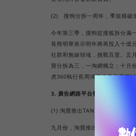
(2) 搜狗分拆一周年，季規模
今年第三季，搜狗從搜狐拆分滿
長熊明華表示明年將再投入十億
社群和無線領域，挑戰百度。五
寶分拆為三，一淘網獨立；十月
虎360執行長周鴻禕也表示要嘗
3. 廣告網路平台整合，網路廣告
(1) 淘寶推出TANX廣告交易平
九月份，淘寶推出TANX展示行