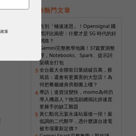
即時熱門文章
告別「極速迷思」！Opensignal 國
1
權政策
際評比揭密：什麼才是 5G 時代的好
網路？
Gemini完整教學地圖！37篇實測整
2
理，Notebooks、Spark、提示詞
架構全打包
全台最大全聯首日業績破百萬，蔡
3
篤昌：還會有更厲害的大型店！為
何把餐廳健身房都搬上樓？
專訪｜進貨沒變快，momo為何仍
4
導入機器人？物流副總揭比拚速度
更棘手的缺工難題
黃仁勳兆元宴永遠站最後一排！最
5
廣
低調的二代鄭平，憑什麼讓台達電
被市場重新定價？
Gemini Spark完整教學｜幫你讀