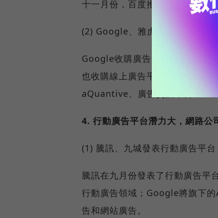
十一月份，百度推廣十周年，首次
(2) Google、雅虎繼續收購網
Google收購廣告比價公司BeatT
也收購線上廣告平臺5：1、資料評估
aQuantive、廣告交換平台AdE
4. 行動廣告平台潛力大，網路公
(1) 騰訊、九城發表行動廣告平台
騰訊在九月份發表了行動廣告平台
行動廣告領域；Google將旗下的A
告和網站廣告。