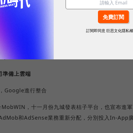
揭露了中小企業客戶超過40萬。
路廣告商進行整合
訂閱即同意
巨思文化隱私
hatQuote.com、發行商廣告優化平台AdMeld；雅虎
平臺Interclick；微軟收購廣告網路公司
CN。
司準備上雲端
，Google進行整合
MobWIN，十一月份九城發表桔子平台，也宣布進軍
dMob和AdSense業務重新分配，分別投入In-App