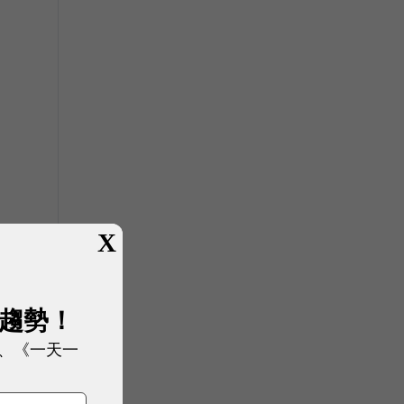
X
展趨勢！
、《一天一
；