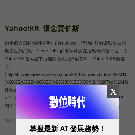
Yahoo!KR 懷念賈伯斯
前兩個入口雖然關鍵字裡都有iphone，但始終沒有反映到賈伯
斯去世的消息，Steve Jobs 的名字終於在這出現於第一位！因
Yahoo!KR在韓國市佔偏低因此我只放前3。[ Yahoo！KR關鍵
字]
(http://kr.yearinreview.yahoo.com/2011/kr_search_top10#2011
%20%EA%B2%80%EC%83%89%EC%96%B4%20Top%2010)
X
比較偏政治經濟，差異度和前兩個網站還滿大的。
> 1. 스티브 잡스 사망 (Steve Jobs去世) > 2. 평창동계올림픽
개최 확정 (平昌冬奧會) > 3. 후쿠시마 원전사고 ( 福島事故)
(圖片來源:Yahoo!KR)
掌握最新 AI 發展趨勢！