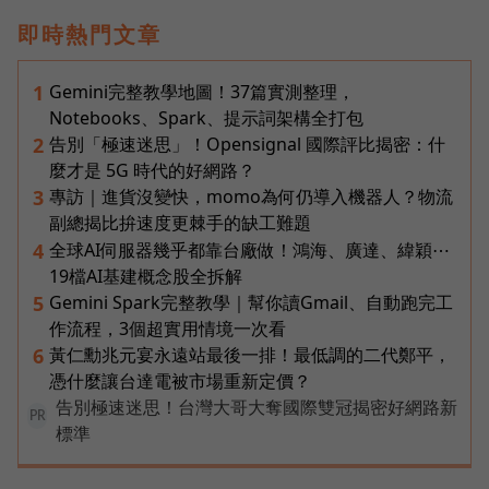
即時熱門文章
Gemini完整教學地圖！37篇實測整理，
1
Notebooks、Spark、提示詞架構全打包
告別「極速迷思」！Opensignal 國際評比揭密：什
2
麼才是 5G 時代的好網路？
專訪｜進貨沒變快，momo為何仍導入機器人？物流
3
副總揭比拚速度更棘手的缺工難題
全球AI伺服器幾乎都靠台廠做！鴻海、廣達、緯穎⋯
4
19檔AI基建概念股全拆解
Gemini Spark完整教學｜幫你讀Gmail、自動跑完工
5
作流程，3個超實用情境一次看
黃仁勳兆元宴永遠站最後一排！最低調的二代鄭平，
6
憑什麼讓台達電被市場重新定價？
告別極速迷思！台灣大哥大奪國際雙冠揭密好網路新
PR
標準