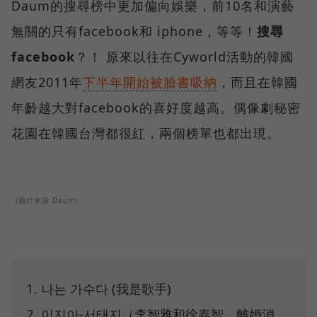
Daum的搜尋榜中更加偏向娛樂，前10名和演藝
無關的只有facebook和 iphone，等等！
搜尋
facebook
？！ 原來以往在Cyworld活動的韓國
網友2011年
下半年開始被臉書吸納
，而且在韓國
年齡越大對facebook的喜好度越高。偶像劇秘密
花園在韓國台灣都很紅，兩個榜單也都出現。
(圖片來源 Daum)
나는 가수다 (我是歌手)
이지아-서태지（李智雅和徐泰智，離婚消