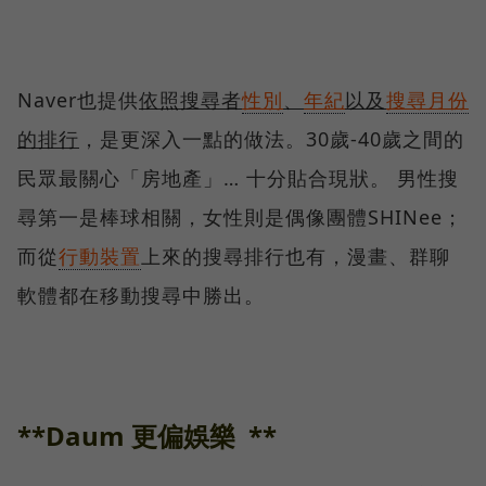
Naver也提供
依照搜尋者
性別
、
年紀
以及
搜尋月份
的排行
，是更深入一點的做法。30歲-40歲之間的
民眾最關心「房地產」… 十分貼合現狀。 男性搜
尋第一是棒球相關，女性則是偶像團體SHINee；
而從
行動裝置
上來的搜尋排行也有，漫畫、群聊
軟體都在移動搜尋中勝出。
**Daum 更偏娛樂 **