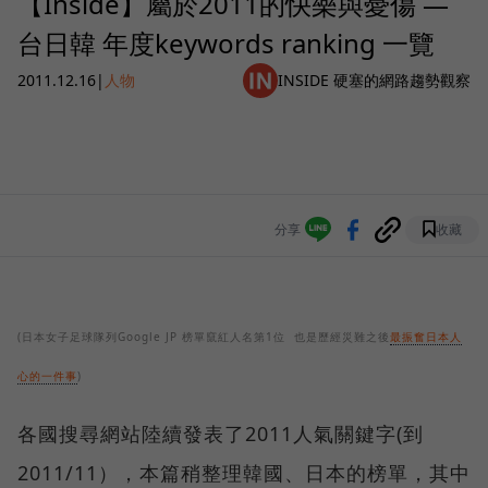
【Inside】屬於2011的快樂與憂傷 —
台日韓 年度keywords ranking 一覽
2011.12.16
|
人物
INSIDE 硬塞的網路趨勢觀察
分享
收藏
(日本女子足球隊列Google JP 榜單竄紅人名第1位 也是歷經災難之後
最振奮日本人
心的一件事
)
各國搜尋網站陸續發表了2011人氣關鍵字(到
2011/11），本篇稍整理韓國、日本的榜單，其中