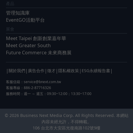
產品
管理知識庫
EventGO活動平台
展會
Meet Taipei 創新創業嘉年華
Meet Greater South
Future Commerce 未來商務展
|
|
|
|
|
|
關於我們
廣告合作
徵才
隱私權政策
ESG永續報告書
客服信箱：
service@bnext.com.tw
客服專線：886-2-87716326
服務時間：週一 ～ 週五：09:30~12:00；13:30~17:00
© 2026 Business Next Media Corp. All Rights Reserved. 本網站
內容未經允許，不得轉載。
106 台北市大安區光復南路102號9樓