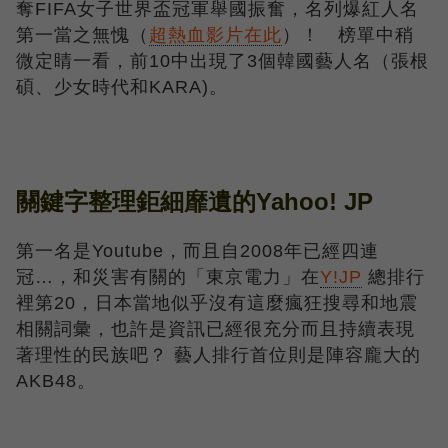
奪FIFA女子世界盃冠軍舉國振奮，名列爆紅人名
第一當之無愧（
超熱血影片在此
）！ 榜單中稍
微定睛一看，前10中出現了3個韓國藝人名（張根
碩、少女時代和KARA)。
關鍵字整理鉅細靡遺的Yahoo! JP
第一名是Youtube，而且自2008年已經四連
冠…，和災害有關的「東京電力」在
Y!JP
總排行
裡第20，日本當地似乎沒有這麼瘋狂搜尋和地震
相關詞彙，也許是資訊已經很充分而且持續表現
著理性的民族吧？ 藝人排行首位則是陣容龐大的
AKB48。