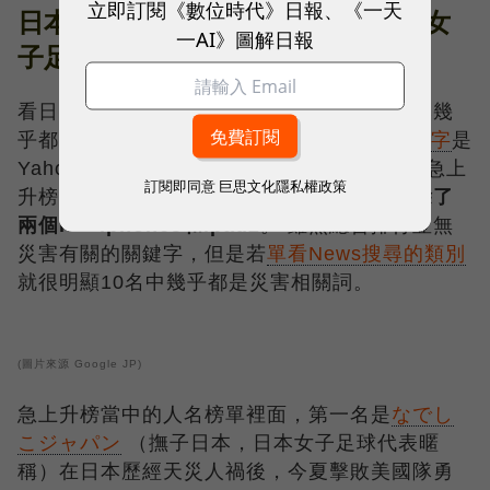
立即訂閱《數位時代》日報、《一天
日本Google爆紅人名第一位：日本女
一AI》圖解日報
子足球代表隊
看日本的搜尋比較特別的點是總排行裡面居然幾
乎都是網站服務，例如
Google JP第一名關鍵字
是
Yahoo，二三四是Mixi、Amazon和樂天，在急上
訂閱即同意
巨思文化隱私權政策
升榜當中幾乎都是地震與福島事件相關詞，
除了
兩個i — iphone5和ipad2
。 雖然總合排行並無
災害有關的關鍵字，但是若
單看News搜尋的類別
就很明顯10名中幾乎都是災害相關詞。
(圖片來源 Google JP)
急上升榜當中的人名榜單裡面，第一名是
なでし
こジャパン
（撫子日本，日本女子足球代表暱
稱）在日本歷經天災人禍後，今夏擊敗美國隊勇