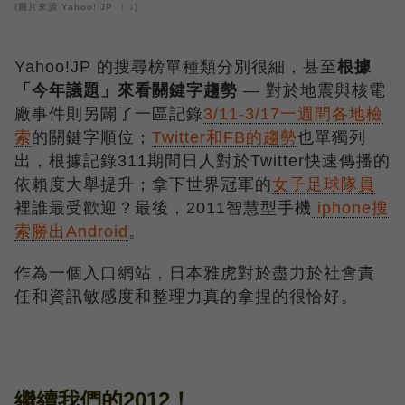
(圖片來源 Yahoo! JP ↑ ↓)
Yahoo!JP 的搜尋榜單種類分別很細，甚至
根據
「今年議題」來看關鍵字趨勢
— 對於地震與核電
廠事件則另闢了一區記錄
3/11-3/17一週間各地檢
索
的關鍵字順位；
Twitter和FB的趨勢
也單獨列
出，根據記錄311期間日人對於Twitter快速傳播的
依賴度大舉提升；拿下世界冠軍的
女子足球隊員
裡誰最受歡迎？最後，2011智慧型手機
iphone搜
索勝出Android
。
作為一個入口網站，日本雅虎對於盡力於社會責
任和資訊敏感度和整理力真的拿捏的很恰好。
繼續我們的2012！