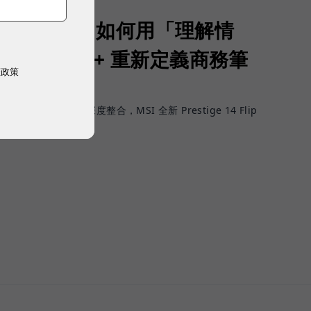
生產力：MSI 如何用「理解情
 14 Flip AI+ 重新定義商務筆
權政策
PC？
進展到工作情境深度整合，MSI 全新 Prestige 14 Flip
體驗。