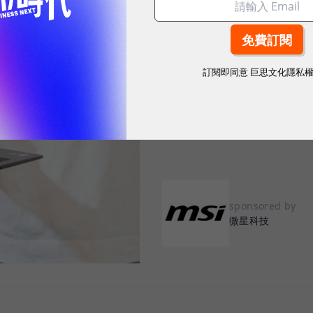
2026.07.31
|
3C生活
AI 時代的行動
境」的 Prestige
訂閱即同意
巨思文化隱私
電與 Copilot+ 
當 AI 成為貼身助理，筆電從效能競賽
AI+商務筆電亦重新定義現代工作
sponsored by
微星科技