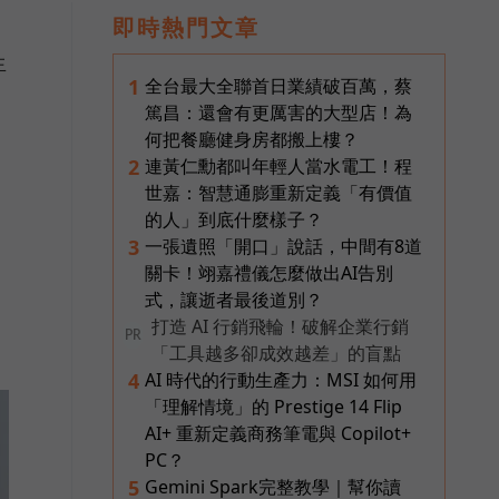
即時熱門文章
生
全台最大全聯首日業績破百萬，蔡
1
篤昌：還會有更厲害的大型店！為
何把餐廳健身房都搬上樓？
連黃仁勳都叫年輕人當水電工！程
2
世嘉：智慧通膨重新定義「有價值
的人」到底什麼樣子？
一張遺照「開口」說話，中間有8道
3
關卡！翊嘉禮儀怎麼做出AI告別
式，讓逝者最後道別？
打造 AI 行銷飛輪！破解企業行銷
PR
「工具越多卻成效越差」的盲點
AI 時代的行動生產力：MSI 如何用
4
「理解情境」的 Prestige 14 Flip
AI+ 重新定義商務筆電與 Copilot+
PC？
Gemini Spark完整教學｜幫你讀
5