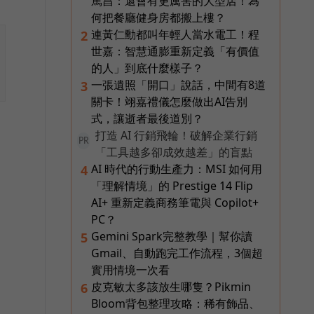
篤昌：還會有更厲害的大型店！為
何把餐廳健身房都搬上樓？
連黃仁勳都叫年輕人當水電工！程
2
世嘉：智慧通膨重新定義「有價值
的人」到底什麼樣子？
一張遺照「開口」說話，中間有8道
3
關卡！翊嘉禮儀怎麼做出AI告別
式，讓逝者最後道別？
打造 AI 行銷飛輪！破解企業行銷
PR
「工具越多卻成效越差」的盲點
AI 時代的行動生產力：MSI 如何用
4
「理解情境」的 Prestige 14 Flip
AI+ 重新定義商務筆電與 Copilot+
PC？
Gemini Spark完整教學｜幫你讀
5
Gmail、自動跑完工作流程，3個超
實用情境一次看
皮克敏太多該放生哪隻？Pikmin
6
Bloom背包整理攻略：稀有飾品、