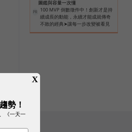
圖鑑與容量一次懂
100 MVP 倒數徵件中！創新才是持
PR
續成長的動能，永續才能成就傳奇
不敗的經典➤讓每一步改變被看見
X
展趨勢！
、《一天一