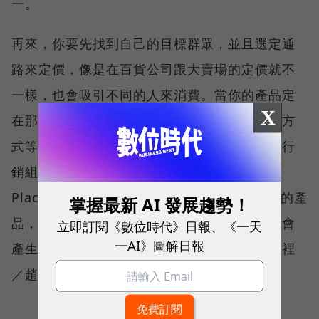
一。
再來，你要先找到自己的目標群眾，並且選定通
路來定價，像是在百貨公司跟大賣場的定價就不
一樣，也會吸引不同的人來消費。當你的產品定
X
在那樣的價位，就會開始思考你的包裝、促銷方
式等等，這些都算是策略行銷，你就開始思考行
銷組合，開始有對的4P（Product、Price、
Place、Promotion）。當消費者開始購買你的產
掌握最新 AI 發展趨勢！
品，使用者體驗就會慢慢出來，日積月累，就會
立即訂閱《數位時代》日報、《一天
一AI》圖解日報
產生品牌的定位和認知。（口述／王文璨，整裡
／趙荻瑗）