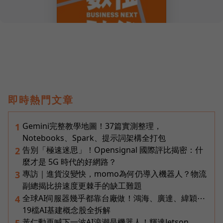
即時熱門文章
Gemini完整教學地圖！37篇實測整理，
1
Notebooks、Spark、提示詞架構全打包
告別「極速迷思」！Opensignal 國際評比揭密：什
2
麼才是 5G 時代的好網路？
專訪｜進貨沒變快，momo為何仍導入機器人？物流
3
副總揭比拚速度更棘手的缺工難題
全球AI伺服器幾乎都靠台廠做！鴻海、廣達、緯穎⋯
4
19檔AI基建概念股全拆解
黃仁勳再喊下一波AI浪潮是機器人！輝達Jetson
5