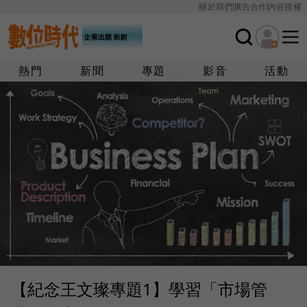
關於我們
廣告合作
內容授權
熱門
新聞
專題
影音
活動
【紀念王文璨專題1】學習「市場管