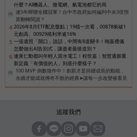
什麼？AI機器人、微電網、氫電池都它的局
連5年蟬聯全國冠軍！台中市政府如何編列中央3倍預
PR
算翻轉閱讀？
2026年8月ETF配息盤點｜19檔一次看，00878衝破1
4
元創高、00929殖利率逾16%
一張遺照「開口」說話，中間有8道關卡！翊嘉禮儀
5
怎麼做出AI告別式，讓逝者最後道別？
連黃仁勳都叫年輕人當水電工！程世嘉：智慧通膨重
6
新定義「有價值的人」到底什麼樣子？
100 MVP 倒數徵件中！創新才是持續成長的動能，
PR
永續才能成就傳奇不敗的經典➤讓每一步改變被看見
追蹤我們