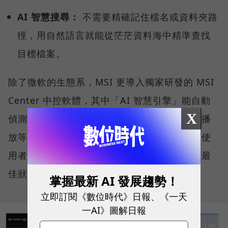
AI 智慧搜尋：
不需要精確記住檔名或資料夾路
徑，用自然語言就能從茫茫資料海中精準查找
目標檔案。
除了微軟的生態系，MSI 更導入獨家研發的 MSI
Center 中控軟體，其中「AI 智慧引擎」能自動
X
偵測使用情境（如視訊會議、文書處理、影音播
放等），主動調節各項硬體設定與效能表現，使
用者無需動手調整參數，系統便能持續維持在最
佳狀態。
掌握最新 AI 發展趨勢！
立即訂閱《數位時代》日報、《一天
一AI》圖解日報