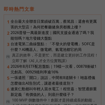
即時熱門文章
全台最大全聯首日業績破百萬，蔡篤昌：還會有更厲
1
害的大型店！為何把餐廳健身房都搬上樓？
2026普發一萬最新進度｜國民支援金通過了嗎？我
2
能領嗎？地方發錢大盤點
台達電第二曲線盤點：「不發火的發電機」SOFC是
3
什麼？AI機器人、微電網、氫電池都它的局
真正的效率，不是更忙，而是建立更好的工作流程！
PR
立即了解《AI 人才全方位實戰課》
2026年8月ETF配息盤點｜19檔一次看，00878衝破1
4
元創高、00929殖利率逾16%
一張遺照「開口」說話，中間有8道關卡！翊嘉禮儀
5
怎麼做出AI告別式，讓逝者最後道別？
連黃仁勳都叫年輕人當水電工！程世嘉：智慧通膨重
6
新定義「有價值的人」到底什麼樣子？
100 MVP 倒數徵件中！創新才是持續成長的動能，
PR