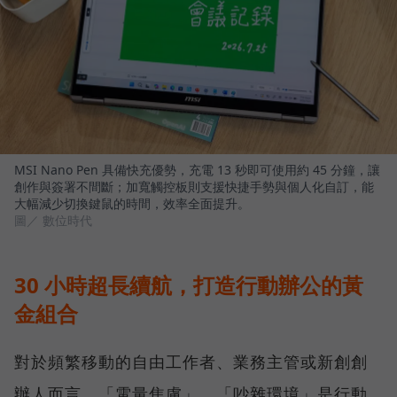
MSI Nano Pen 具備快充優勢，充電 13 秒即可使用約 45 分鐘，讓
創作與簽署不間斷；加寬觸控板則支援快捷手勢與個人化自訂，能
大幅減少切換鍵鼠的時間，效率全面提升。
圖／ 數位時代
30 小時超長續航，打造行動辦公的黃
金組合
對於頻繁移動的自由工作者、業務主管或新創創
辦人而言，「電量焦慮」、「吵雜環境」是行動