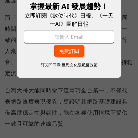
延遲且持續運作。
掌握最新 AI 發展趨勢！
立即訂閱《數位時代》日報、《一天
而「品質一致性」則是衡量電信業者可否在不同
一AI》圖解日報
時間、不同地點、不同網路負載下，都能維持一
致的網路服務品質。無論是在跨年晚會、球賽等
人潮密集場域，或是在高速移動時觀看串流影
音、傳送 LINE 訊息、分享社群動態，確保維持穩
訂閱即同意
巨思文化隱私權政策
定流暢，不因環境改變而明顯降速。
台灣大哥大能同時拿下這兩項全台第一，不僅代
表網路速度表現優異，更證明其網路基礎建設具
備高度穩定性與韌性，能在各種使用情境下提供
一致且可靠的連線品質。