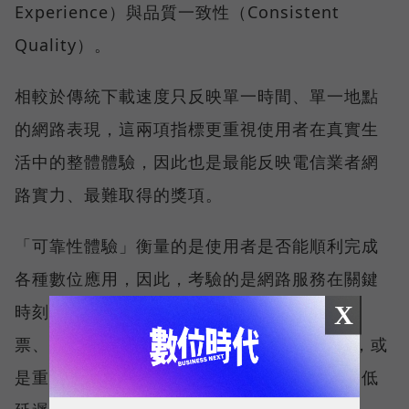
Experience）與品質一致性（Consistent
Quality）。
相較於傳統下載速度只反映單一時間、單一地點
的網路表現，這兩項指標更重視使用者在真實生
活中的整體體驗，因此也是最能反映電信業者網
路實力、最難取得的獎項。
「可靠性體驗」衡量的是使用者是否能順利完成
各種數位應用，因此，考驗的是網路服務在關鍵
X
時刻不中斷的能力。例如，搶購熱門演唱會門
票、秒殺限量商品、超商結帳掃描 QR Code，或
是重要的線上會議，都需要網路能即時回應、低