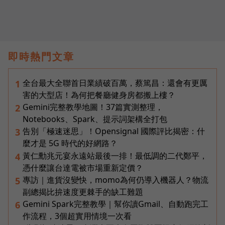
即時熱門文章
全台最大全聯首日業績破百萬，蔡篤昌：還會有更厲
1
害的大型店！為何把餐廳健身房都搬上樓？
Gemini完整教學地圖！37篇實測整理，
2
Notebooks、Spark、提示詞架構全打包
告別「極速迷思」！Opensignal 國際評比揭密：什
3
麼才是 5G 時代的好網路？
黃仁勳兆元宴永遠站最後一排！最低調的二代鄭平，
4
憑什麼讓台達電被市場重新定價？
專訪｜進貨沒變快，momo為何仍導入機器人？物流
5
副總揭比拚速度更棘手的缺工難題
Gemini Spark完整教學｜幫你讀Gmail、自動跑完工
6
作流程，3個超實用情境一次看