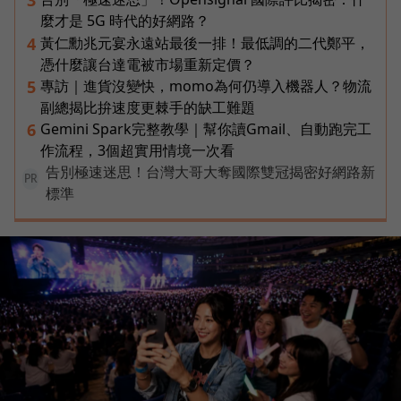
3
麼才是 5G 時代的好網路？
黃仁勳兆元宴永遠站最後一排！最低調的二代鄭平，
4
憑什麼讓台達電被市場重新定價？
專訪｜進貨沒變快，momo為何仍導入機器人？物流
5
副總揭比拚速度更棘手的缺工難題
Gemini Spark完整教學｜幫你讀Gmail、自動跑完工
6
作流程，3個超實用情境一次看
告別極速迷思！台灣大哥大奪國際雙冠揭密好網路新
PR
標準