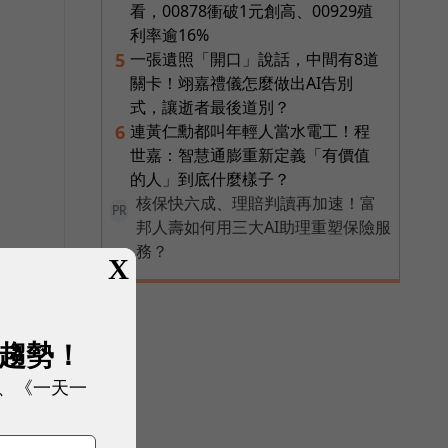
看，00878衝破1元創高、00929殖
利率逾16%
一張遺照「開口」說話，中間有8道
5
關卡！翊嘉禮儀怎麼做出AI告別
式，讓逝者最後道別？
連黃仁勳都叫年輕人當水電工！程
6
世嘉：智慧通膨重新定義「有價值
的人」到底什麼樣子？
核保快六成、理賠判讀再加速！富
PR
邦人壽如何用三大AI助理重塑保險服
務？
X
展趨勢！
、《一天一