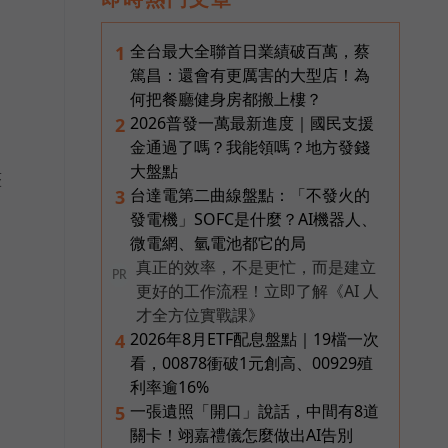
全台最大全聯首日業績破百萬，蔡
1
篤昌：還會有更厲害的大型店！為
何把餐廳健身房都搬上樓？
2026普發一萬最新進度｜國民支援
2
金通過了嗎？我能領嗎？地方發錢
大盤點
整
台達電第二曲線盤點：「不發火的
3
發電機」SOFC是什麼？AI機器人、
微電網、氫電池都它的局
真正的效率，不是更忙，而是建立
PR
更好的工作流程！立即了解《AI 人
才全方位實戰課》
2026年8月ETF配息盤點｜19檔一次
4
看，00878衝破1元創高、00929殖
利率逾16%
一張遺照「開口」說話，中間有8道
5
關卡！翊嘉禮儀怎麼做出AI告別