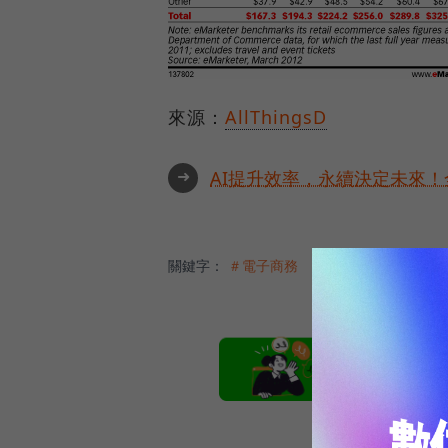
來源：
AllThingsD
➜
AI提升效率，永續決定未來！全
關鍵字：
＃電子商務
本