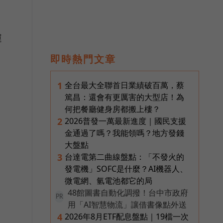
運
即時熱門文章
全台最大全聯首日業績破百萬，蔡
1
篤昌：還會有更厲害的大型店！為
何把餐廳健身房都搬上樓？
2026普發一萬最新進度｜國民支援
2
金通過了嗎？我能領嗎？地方發錢
大盤點
台達電第二曲線盤點：「不發火的
3
發電機」SOFC是什麼？AI機器人、
微電網、氫電池都它的局
48館圖書自動化調撥！台中市政府
PR
用「AI智慧物流」讓借書像點外送
2026年8月ETF配息盤點｜19檔一次
4