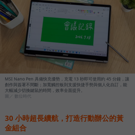
MSI Nano Pen 具備快充優勢，充電 13 秒即可使用約 45 分鐘，讓
創作與簽署不間斷；加寬觸控板則支援快捷手勢與個人化自訂，能
大幅減少切換鍵鼠的時間，效率全面提升。
圖／ 數位時代
30 小時超長續航，打造行動辦公的黃
金組合