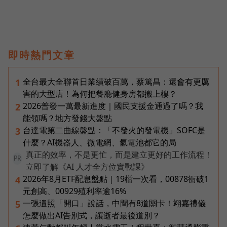
即時熱門文章
全台最大全聯首日業績破百萬，蔡篤昌：還會有更厲
1
害的大型店！為何把餐廳健身房都搬上樓？
2026普發一萬最新進度｜國民支援金通過了嗎？我
2
能領嗎？地方發錢大盤點
台達電第二曲線盤點：「不發火的發電機」SOFC是
3
什麼？AI機器人、微電網、氫電池都它的局
真正的效率，不是更忙，而是建立更好的工作流程！
PR
立即了解《AI 人才全方位實戰課》
2026年8月ETF配息盤點｜19檔一次看，00878衝破1
4
元創高、00929殖利率逾16%
一張遺照「開口」說話，中間有8道關卡！翊嘉禮儀
5
怎麼做出AI告別式，讓逝者最後道別？