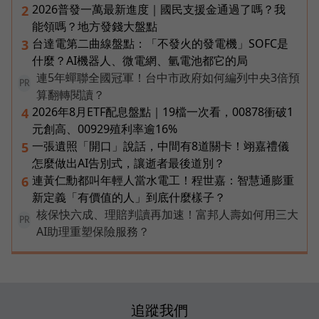
2026普發一萬最新進度｜國民支援金通過了嗎？我
2
能領嗎？地方發錢大盤點
台達電第二曲線盤點：「不發火的發電機」SOFC是
3
什麼？AI機器人、微電網、氫電池都它的局
連5年蟬聯全國冠軍！台中市政府如何編列中央3倍預
PR
算翻轉閱讀？
2026年8月ETF配息盤點｜19檔一次看，00878衝破1
4
元創高、00929殖利率逾16%
一張遺照「開口」說話，中間有8道關卡！翊嘉禮儀
5
怎麼做出AI告別式，讓逝者最後道別？
連黃仁勳都叫年輕人當水電工！程世嘉：智慧通膨重
6
新定義「有價值的人」到底什麼樣子？
核保快六成、理賠判讀再加速！富邦人壽如何用三大
PR
AI助理重塑保險服務？
追蹤我們