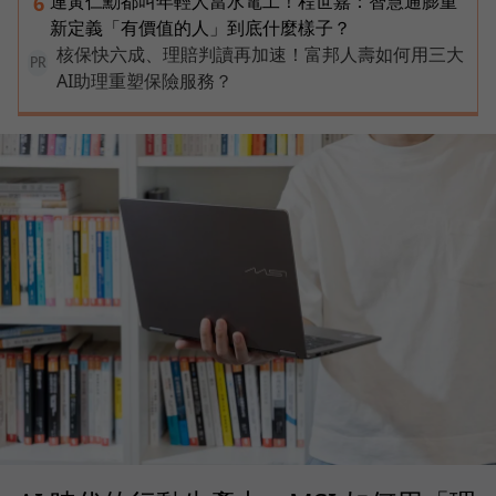
連黃仁勳都叫年輕人當水電工！程世嘉：智慧通膨重
6
新定義「有價值的人」到底什麼樣子？
核保快六成、理賠判讀再加速！富邦人壽如何用三大
PR
AI助理重塑保險服務？