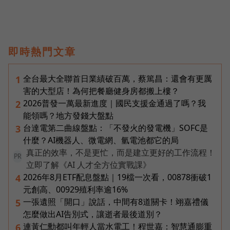
即時熱門文章
全台最大全聯首日業績破百萬，蔡篤昌：還會有更厲
1
害的大型店！為何把餐廳健身房都搬上樓？
2026普發一萬最新進度｜國民支援金通過了嗎？我
2
能領嗎？地方發錢大盤點
台達電第二曲線盤點：「不發火的發電機」SOFC是
3
什麼？AI機器人、微電網、氫電池都它的局
真正的效率，不是更忙，而是建立更好的工作流程！
PR
立即了解《AI 人才全方位實戰課》
2026年8月ETF配息盤點｜19檔一次看，00878衝破1
4
元創高、00929殖利率逾16%
一張遺照「開口」說話，中間有8道關卡！翊嘉禮儀
5
怎麼做出AI告別式，讓逝者最後道別？
連黃仁勳都叫年輕人當水電工！程世嘉：智慧通膨重
6