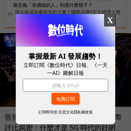
新定義「有價值的人」到底什麼樣子？
讓永續成為看得見的力量！國際品牌X百大經理人雙
PR
X
重榮譽認證，放大永續價值影響力
掌握最新 AI 發展趨勢！
立即訂閱《數位時代》日報、《一天
一AI》圖解日報
訂閱即同意
巨思文化隱私權政策
告別「極速迷思」！Opensignal 國際
評比揭密：什麼才是 5G 時代的好網