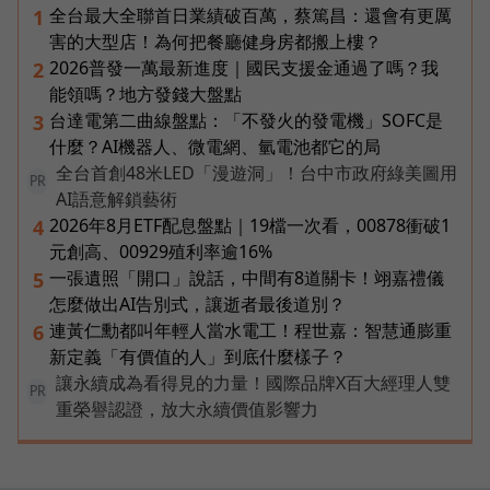
全台最大全聯首日業績破百萬，蔡篤昌：還會有更厲
1
害的大型店！為何把餐廳健身房都搬上樓？
2026普發一萬最新進度｜國民支援金通過了嗎？我
2
能領嗎？地方發錢大盤點
台達電第二曲線盤點：「不發火的發電機」SOFC是
3
什麼？AI機器人、微電網、氫電池都它的局
全台首創48米LED「漫遊洞」！台中市政府綠美圖用
PR
AI語意解鎖藝術
2026年8月ETF配息盤點｜19檔一次看，00878衝破1
4
元創高、00929殖利率逾16%
一張遺照「開口」說話，中間有8道關卡！翊嘉禮儀
5
怎麼做出AI告別式，讓逝者最後道別？
連黃仁勳都叫年輕人當水電工！程世嘉：智慧通膨重
6
新定義「有價值的人」到底什麼樣子？
讓永續成為看得見的力量！國際品牌X百大經理人雙
PR
重榮譽認證，放大永續價值影響力