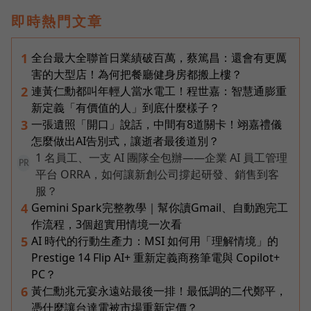
即時熱門文章
全台最大全聯首日業績破百萬，蔡篤昌：還會有更厲
1
害的大型店！為何把餐廳健身房都搬上樓？
連黃仁勳都叫年輕人當水電工！程世嘉：智慧通膨重
2
新定義「有價值的人」到底什麼樣子？
一張遺照「開口」說話，中間有8道關卡！翊嘉禮儀
3
怎麼做出AI告別式，讓逝者最後道別？
1 名員工、一支 AI 團隊全包辦——企業 AI 員工管理
PR
平台 ORRA，如何讓新創公司撐起研發、銷售到客
服？
Gemini Spark完整教學｜幫你讀Gmail、自動跑完工
4
作流程，3個超實用情境一次看
AI 時代的行動生產力：MSI 如何用「理解情境」的
5
Prestige 14 Flip AI+ 重新定義商務筆電與 Copilot+
PC？
黃仁勳兆元宴永遠站最後一排！最低調的二代鄭平，
6
憑什麼讓台達電被市場重新定價？