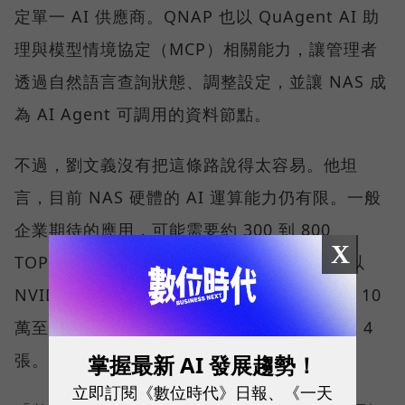
定單一 AI 供應商。QNAP 也以 QuAgent AI 助
理與模型情境協定（MCP）相關能力，讓管理者
透過自然語言查詢狀態、調整設定，並讓 NAS 成
為 AI Agent 可調用的資料節點。
不過，劉文義沒有把這條路說得太容易。他坦
言，目前 NAS 硬體的 AI 運算能力仍有限。一般
企業期待的應用，可能需要約 300 到 800
X
TOPS，甚至 1,000 TOPS，因此多數方案會以
NVIDIA 顯示卡補足算力；一張卡約需新台幣 10
萬至 12 萬元，一張算不完，就得配置 2 張或 4
張。
掌握最新 AI 發展趨勢！
立即訂閱《數位時代》日報、《一天