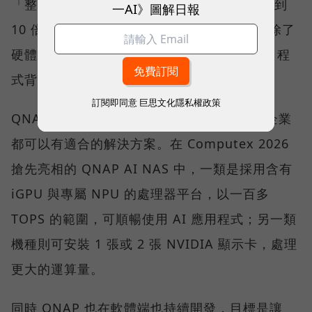
「整體成本可能是過去單獨一台 NAS 的 5 倍到
一AI》圖解日報
10 倍，並不是大部分中小企業都能接受。」除了
硬體，使用者還需要 AI 應用的 Know-how、程
式背景與開發資源，這些都是落地成本。
訂閱即同意
巨思文化隱私權政策
QNAP 則是透過算力分級讓各規模與需求的企業
都可以有適合的解決方案。在 Computex 2026
搶先亮相的 QNAP AI NAS 中，一類是採用含有
iGPU 與專屬 NPU 的處理器平台，以一百多
TOPS 的範圍，可順暢使用 AI 應用程式；另一類
機種則可安裝 1 張或 2 張 NVIDIA 顯示卡，處理
更大的運算量。
同時 QNAP 也在軟體端也持續開發，目標是讓