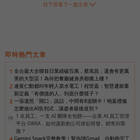
往下滑看下一篇文章
即時熱門文章
全台最大全聯首日業績破百萬，蔡篤昌：還會有更厲
1
害的大型店！為何把餐廳健身房都搬上樓？
連黃仁勳都叫年輕人當水電工！程世嘉：智慧通膨重
2
新定義「有價值的人」到底什麼樣子？
一張遺照「開口」說話，中間有8道關卡！翊嘉禮儀
3
怎麼做出AI告別式，讓逝者最後道別？
1 名員工、一支 AI 團隊全包辦——企業 AI 員工管理
PR
平台 ORRA，如何讓新創公司撐起研發、銷售到客
服？
Gemini Spark完整教學｜幫你讀Gmail、自動跑完工
4