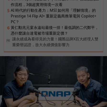
作流程，3個超實用情境一次看
AI 時代的行動生產力：MSI 如何用「理解情境」的
5
Prestige 14 Flip AI+ 重新定義商務筆電與 Copilot+
PC？
黃仁勳兆元宴永遠站最後一排！最低調的二代鄭平，
6
憑什麼讓台達電被市場重新定價？
讓永續成為看得見的力量！國際品牌X百大經理人雙
PR
重榮譽認證，放大永續價值影響力