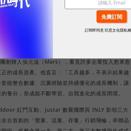
賽的跑者，雖然每一棒都努力衝刺，卻常常無法將成果
會員經營往往分屬不同負責人、使用不同平台，不僅數
訂閱即同意
巨思文化隱私
成本高昂，一旦負責人員異動，累積多年的實戰經驗也
一次投入轉化為長期成長動能。
集團創辦人張元溢（Mars），看見許多企業投入愈來愈
真正的成長資產。他直言：「工具越多，不表示結果越
一套能整合數據、沉澱經驗並持續優化的成長機制，讓
策的養分，形成能不斷學習、自我進化的成長閉環。
or 紅門互動、Justar 數聚國際與 INLY 影領三大
出全台首創的「聲量、流量、存量」行銷飛輪，串聯品
大階段。並整合第一方、第二方、第三方數據與生成式