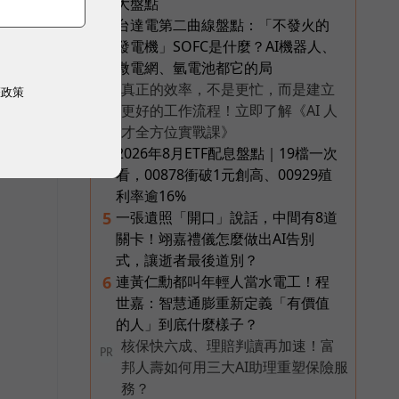
大盤點
台達電第二曲線盤點：「不發火的
3
發電機」SOFC是什麼？AI機器人、
微電網、氫電池都它的局
真正的效率，不是更忙，而是建立
權政策
PR
更好的工作流程！立即了解《AI 人
才全方位實戰課》
2026年8月ETF配息盤點｜19檔一次
4
看，00878衝破1元創高、00929殖
利率逾16%
一張遺照「開口」說話，中間有8道
5
關卡！翊嘉禮儀怎麼做出AI告別
式，讓逝者最後道別？
連黃仁勳都叫年輕人當水電工！程
6
世嘉：智慧通膨重新定義「有價值
的人」到底什麼樣子？
核保快六成、理賠判讀再加速！富
PR
邦人壽如何用三大AI助理重塑保險服
務？