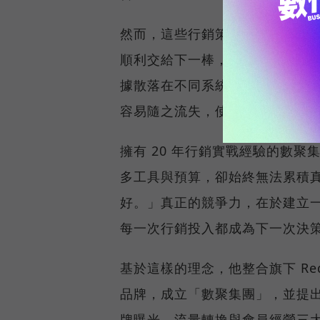
然而，這些行銷策略就如同接力
順利交給下一棒，口碑、廣告與
據散落在不同系統、跨部門協作
容易隨之流失，使企業難以將每
擁有 20 年行銷實戰經驗的數聚
多工具與預算，卻始終無法累積
好。」真正的競爭力，在於建立
每一次行銷投入都成為下一次決
基於這樣的理念，他整合旗下 Reddo
品牌，成立「數聚集團」，並提
牌曝光、流量轉換與會員經營三