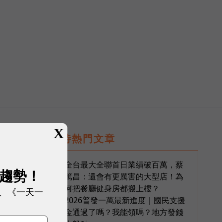
）
X
即時熱門文章
全台最大全聯首日業績破百萬，蔡
1
展趨勢！
篤昌：還會有更厲害的大型店！為
何把餐廳健身房都搬上樓？
、《一天一
2026普發一萬最新進度｜國民支援
2
金通過了嗎？我能領嗎？地方發錢