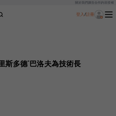
關於我們
廣告合作
內容授權
登入
/
註冊
命亞里斯多德˙巴洛夫為技術長