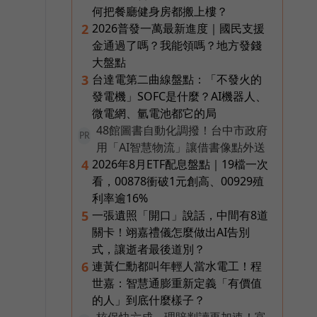
何把餐廳健身房都搬上樓？
2026普發一萬最新進度｜國民支援
2
金通過了嗎？我能領嗎？地方發錢
大盤點
台達電第二曲線盤點：「不發火的
3
發電機」SOFC是什麼？AI機器人、
微電網、氫電池都它的局
48館圖書自動化調撥！台中市政府
PR
用「AI智慧物流」讓借書像點外送
2026年8月ETF配息盤點｜19檔一次
4
看，00878衝破1元創高、00929殖
利率逾16%
一張遺照「開口」說話，中間有8道
5
關卡！翊嘉禮儀怎麼做出AI告別
式，讓逝者最後道別？
連黃仁勳都叫年輕人當水電工！程
6
世嘉：智慧通膨重新定義「有價值
的人」到底什麼樣子？
核保快六成、理賠判讀再加速！富