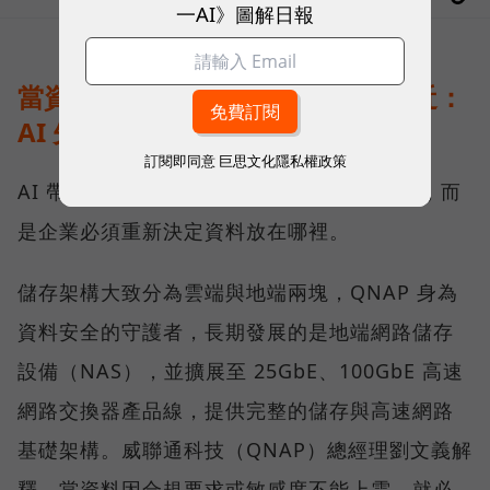
一AI》圖解日報
當資料不能離開企業，運算就得靠近：
AI 先改寫儲存架構
訂閱即同意
巨思文化隱私權政策
AI 帶來的第一個變化，不只是運算能力提高，而
是企業必須重新決定資料放在哪裡。
儲存架構大致分為雲端與地端兩塊，QNAP 身為
資料安全的守護者，長期發展的是地端網路儲存
設備（NAS），並擴展至 25GbE、100GbE 高速
網路交換器產品線，提供完整的儲存與高速網路
基礎架構。威聯通科技（QNAP）總經理劉文義解
釋，當資料因合規要求或敏感度不能上雲，就必