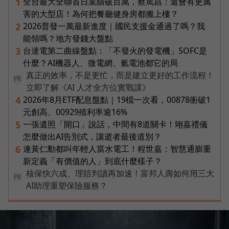
全台最大全聯首日業績破百萬，蔡篤昌：還會有更厲
1
害的大型店！為何把餐廳健身房都搬上樓？
2026普發一萬最新進度｜國民支援金通過了嗎？我
2
能領嗎？地方發錢大盤點
台達電第二曲線盤點：「不發火的發電機」SOFC是
3
什麼？AI機器人、微電網、氫電池都它的局
真正的效率，不是更忙，而是建立更好的工作流程！
PR
立即了解《AI 人才全方位實戰課》
2026年8月ETF配息盤點｜19檔一次看，00878衝破1
4
元創高、00929殖利率逾16%
一張遺照「開口」說話，中間有8道關卡！翊嘉禮儀
5
怎麼做出AI告別式，讓逝者最後道別？
連黃仁勳都叫年輕人當水電工！程世嘉：智慧通膨重
6
新定義「有價值的人」到底什麼樣子？
核保快六成、理賠判讀再加速！富邦人壽如何用三大
PR
AI助理重塑保險服務？