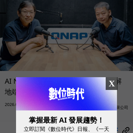
AI NAS 何時才值得部署？QNAP 拆解
X
地端 AI 的成本、算力與資料門檻
sponsored by
2026.08.05
|
AI與大數據
威聯通科技股份有限公司
掌握最新 AI 發展趨勢！
立即訂閱《數位時代》日報、《一天
分享