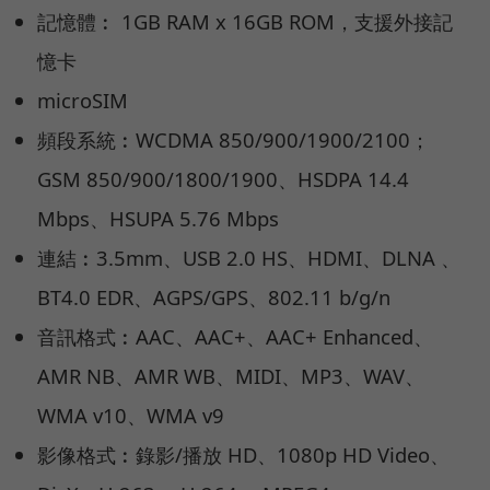
記憶體︰ 1GB RAM x 16GB ROM，支援外接記
憶卡
microSIM
頻段系統︰WCDMA 850/900/1900/2100；
GSM 850/900/1800/1900、HSDPA 14.4
Mbps、HSUPA 5.76 Mbps
連結︰3.5mm、USB 2.0 HS、HDMI、DLNA 、
BT4.0 EDR、AGPS/GPS、802.11 b/g/n
音訊格式︰AAC、AAC+、AAC+ Enhanced、
AMR NB、AMR WB、MIDI、MP3、WAV、
WMA v10、WMA v9
影像格式︰錄影/播放 HD、1080p HD Video、