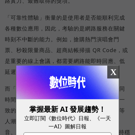
路實力、最難取得的獎項。
「可靠性體驗」衡量的是使用者是否能順利完成
各種數位應用，因此，考驗的是網路服務在關鍵
時刻不中斷的能力。例如，搶購熱門演唱會門
票、秒殺限量商品、超商結帳掃描 QR Code，或
是重要的線上會議，都需要網路能即時回應、低
X
延遲且持續運作。
而「品質一致性」則是衡量電信業者可否在不同
時間、不同地點、不同網路負載下，都能維持一
掌握最新 AI 發展趨勢！
致的網路服務品質。無論是在跨年晚會、球賽等
立即訂閱《數位時代》日報、《一天
人潮密集場域，或是在高速移動時觀看串流影
一AI》圖解日報
音、傳送 LINE 訊息、分享社群動態，確保維持穩