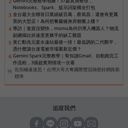
Gemini完整教學地圖！37篇實測整理，
2
Notebooks、Spark、提示詞架構全打包
全台最大全聯首日業績破百萬，蔡篤昌：還會有更厲
3
害的大型店！為何把餐廳健身房都搬上樓？
專訪｜進貨沒變快，momo為何仍導入機器人？物流
4
副總揭比拚速度更棘手的缺工難題
黃仁勳兆元宴永遠站最後一排！最低調的二代鄭平，
5
憑什麼讓台達電被市場重新定價？
Gemini Spark完整教學｜幫你讀Gmail、自動跑完工
6
作流程，3個超實用情境一次看
告別極速迷思！台灣大哥大奪國際雙冠揭密好網路新
PR
標準
追蹤我們