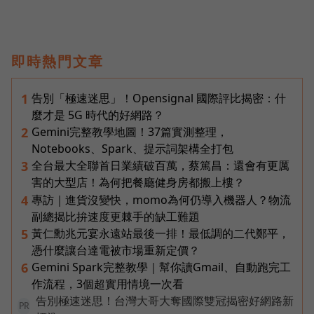
即時熱門文章
告別「極速迷思」！Opensignal 國際評比揭密：什
1
麼才是 5G 時代的好網路？
Gemini完整教學地圖！37篇實測整理，
2
Notebooks、Spark、提示詞架構全打包
全台最大全聯首日業績破百萬，蔡篤昌：還會有更厲
3
害的大型店！為何把餐廳健身房都搬上樓？
專訪｜進貨沒變快，momo為何仍導入機器人？物流
4
副總揭比拚速度更棘手的缺工難題
黃仁勳兆元宴永遠站最後一排！最低調的二代鄭平，
5
憑什麼讓台達電被市場重新定價？
Gemini Spark完整教學｜幫你讀Gmail、自動跑完工
6
作流程，3個超實用情境一次看
告別極速迷思！台灣大哥大奪國際雙冠揭密好網路新
PR