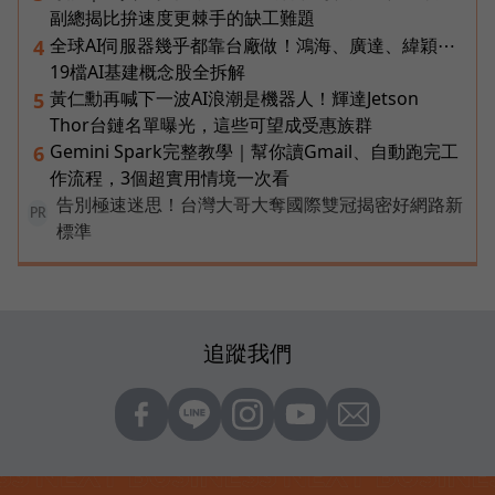
副總揭比拚速度更棘手的缺工難題
全球AI伺服器幾乎都靠台廠做！鴻海、廣達、緯穎⋯
4
19檔AI基建概念股全拆解
黃仁勳再喊下一波AI浪潮是機器人！輝達Jetson
5
Thor台鏈名單曝光，這些可望成受惠族群
Gemini Spark完整教學｜幫你讀Gmail、自動跑完工
6
作流程，3個超實用情境一次看
告別極速迷思！台灣大哥大奪國際雙冠揭密好網路新
PR
標準
追蹤我們