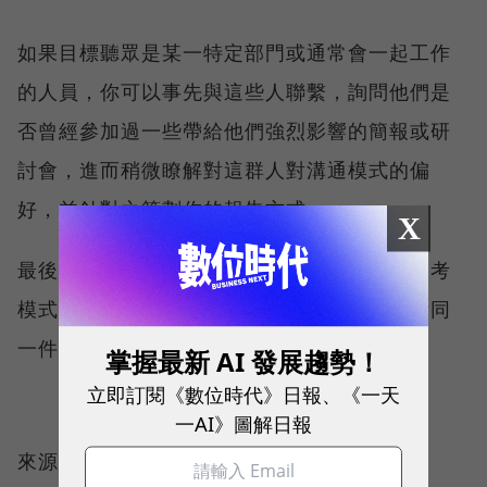
如果目標聽眾是某一特定部門或通常會一起工作
的人員，你可以事先與這些人聯繫，詢問他們是
否曾經參加過一些帶給他們強烈影響的簡報或研
討會，進而稍微瞭解對這群人對溝通模式的偏
好，並針對之策劃你的報告方式。
X
最後一定要時時提醒自己，這些商業人士的思考
模式和你的不同，並試著揣摩他們會如何思考同
一件事。
掌握最新 AI 發展趨勢！
立即訂閱《數位時代》日報、《一天
一AI》圖解日報
來源：
The Next Web