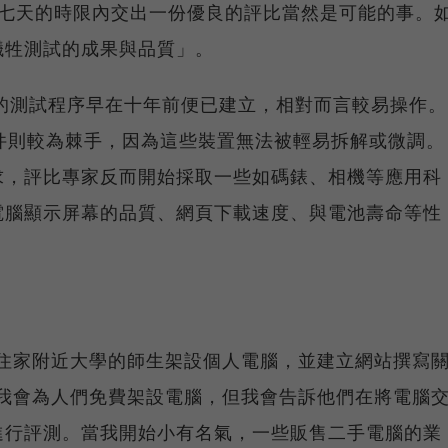
在七天的時限內交出一份優良的評比當然是可能的事。
犧牲測試的成果與品質」。
的測試程序早在十年前便已建立，相對而言較易操作。
組件則較為棘手，因為這些裝置無法被輕易拆解或微調。
求，評比專家反而開始採取一些如碼錶、相機等應用科
電腦顯示屏幕的品質、網頁下載速度、與電池壽命等性
始替住家附近大學的師生架設個人電腦，並建立網站撰寫
，「我會為人們免費架設電腦，但我會告訴他們在將電腦
進行評測。當我開始小有名氣，一些販售二手電腦的業