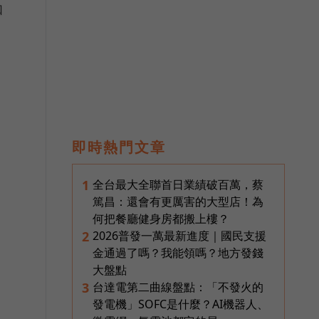
如
即時熱門文章
全台最大全聯首日業績破百萬，蔡
1
篤昌：還會有更厲害的大型店！為
何把餐廳健身房都搬上樓？
2026普發一萬最新進度｜國民支援
2
金通過了嗎？我能領嗎？地方發錢
關
大盤點
交
台達電第二曲線盤點：「不發火的
3
發電機」SOFC是什麼？AI機器人、