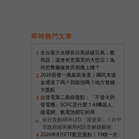
即時熱門文章
全台最大全聯首日業績破百萬，蔡
1
篤昌：還會有更厲害的大型店！為
何把餐廳健身房都搬上樓？
2026普發一萬最新進度｜國民支援
2
金通過了嗎？我能領嗎？地方發錢
大盤點
台達電第二曲線盤點：「不發火的
3
發電機」SOFC是什麼？AI機器人、
微電網、氫電池都它的局
全台首創48米LED「漫遊洞」！台中
PR
市政府綠美圖用AI語意解鎖藝術
2026年8月ETF配息盤點｜19檔一次
4