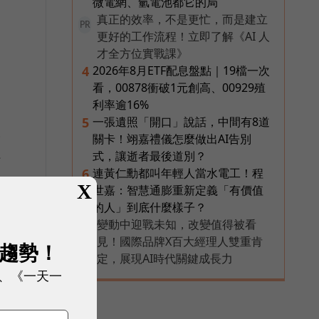
微電網、氫電池都它的局
真正的效率，不是更忙，而是建立
PR
更好的工作流程！立即了解《AI 人
才全方位實戰課》
2026年8月ETF配息盤點｜19檔一次
4
看，00878衝破1元創高、00929殖
利率逾16%
一張遺照「開口」說話，中間有8道
5
工
關卡！翊嘉禮儀怎麼做出AI告別
式，讓逝者最後道別？
好
連黃仁勳都叫年輕人當水電工！程
6
所
X
世嘉：智慧通膨重新定義「有價值
的人」到底什麼樣子？
變動中迎戰未知，改變值得被看
PR
見！國際品牌X百大經理人雙重肯
展趨勢！
定，展現AI時代關鍵成長力
、《一天一