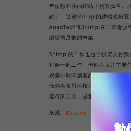
者便想在我的網站上刊登廣告。
試」。隨著Shimpi的網站規
AnadTech讓Shimpi在
繼續擴展他的事業。
Shimpi的工作也包含投資人
程師一起工作，但他表示其主要焦點
幾個小時閱讀產品資訊以進行購買
做的事會對科技公司帶來多少影
這行的原因，是那些以辛苦工作
來源：
Reuters