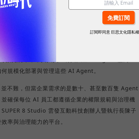
SUPER 8 Studio
訂閱即同意
巨思文化隱私
巨頭紛紛喊出「AI Agent將接管工作流程」，企業營運已
可預見的未來，真人員工將與大量 AI Agent 協同工
規模化部署與管理這些 AI Agent。
nt 並不難，但當企業需求的是數十、甚至數百隻 Agent
並確保每位 AI 員工都遵循企業的權限規範與治理機
PER 8 Studio 雲發互動科技創辦人暨執行長陳子
發效率與治理能力的平台。