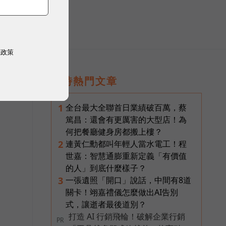
權政策
即時熱門文章
全台最大全聯首日業績破百萬，蔡
1
篤昌：還會有更厲害的大型店！為
何把餐廳健身房都搬上樓？
連黃仁勳都叫年輕人當水電工！程
2
世嘉：智慧通膨重新定義「有價值
的人」到底什麼樣子？
一張遺照「開口」說話，中間有8道
3
關卡！翊嘉禮儀怎麼做出AI告別
式，讓逝者最後道別？
打造 AI 行銷飛輪！破解企業行銷
PR