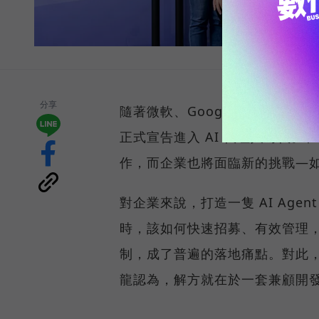
分享
隨著微軟、Google、AWS 等
正式宣告進入 AI 代理人時代。在
作，而企業也將面臨新的挑戰—如何
對企業來說，打造一隻 AI Age
時，該如何快速招募、有效管理，
制，成了普遍的落地痛點。對此，SU
龍認為，解方就在於一套兼顧開