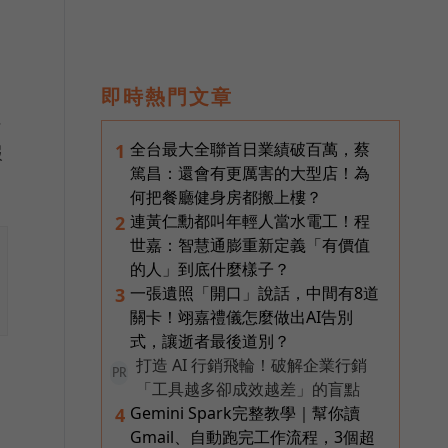
即時熱門文章
但
全台最大全聯首日業績破百萬，蔡
1
報
篤昌：還會有更厲害的大型店！為
何把餐廳健身房都搬上樓？
連黃仁勳都叫年輕人當水電工！程
2
世嘉：智慧通膨重新定義「有價值
的人」到底什麼樣子？
一張遺照「開口」說話，中間有8道
3
關卡！翊嘉禮儀怎麼做出AI告別
式，讓逝者最後道別？
打造 AI 行銷飛輪！破解企業行銷
PR
「工具越多卻成效越差」的盲點
Gemini Spark完整教學｜幫你讀
4
Gmail、自動跑完工作流程，3個超