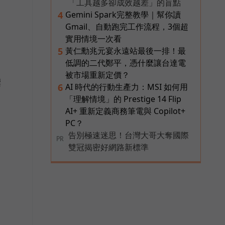
「工具越多卻成效越差」的盲點
Gemini Spark完整教學｜幫你讀
4
Gmail、自動跑完工作流程，3個超
實用情境一次看
黃仁勳兆元宴永遠站最後一排！最
5
低調的二代鄭平，憑什麼讓台達電
被市場重新定價？
撰
AI 時代的行動生產力：MSI 如何用
6
「理解情境」的 Prestige 14 Flip
AI+ 重新定義商務筆電與 Copilot+
PC？
告別極速迷思！台灣大哥大奪國際
PR
雙冠揭密好網路新標準
運