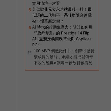
實用情境一次看
黃仁勳兆元宴永遠站最後一排！最
5
低調的二代鄭平，憑什麼讓台達電
被市場重新定價？
AI 時代的行動生產力：MSI 如何用
6
「理解情境」的 Prestige 14 Flip
AI+ 重新定義商務筆電與 Copilot+
PC？
100 MVP 倒數徵件中！創新才是持
PR
續成長的動能，永續才能成就傳奇
不敗的經典➤讓每一步改變被看見