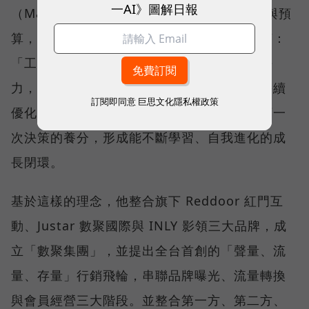
一AI》圖解日報
（Mars），看見許多企業投入愈來愈多工具與預
算，卻始終無法累積真正的成長資產。他直言：
「工具越多，不表示結果越好。」真正的競爭
力，在於建立一套能整合數據、沉澱經驗並持續
訂閱即同意
巨思文化隱私權政策
優化的成長機制，讓每一次行銷投入都成為下一
次決策的養分，形成能不斷學習、自我進化的成
長閉環。
基於這樣的理念，他整合旗下 Reddoor 紅門互
動、Justar 數聚國際與 INLY 影領三大品牌，成
立「數聚集團」，並提出全台首創的「聲量、流
量、存量」行銷飛輪，串聯品牌曝光、流量轉換
與會員經營三大階段。並整合第一方、第二方、