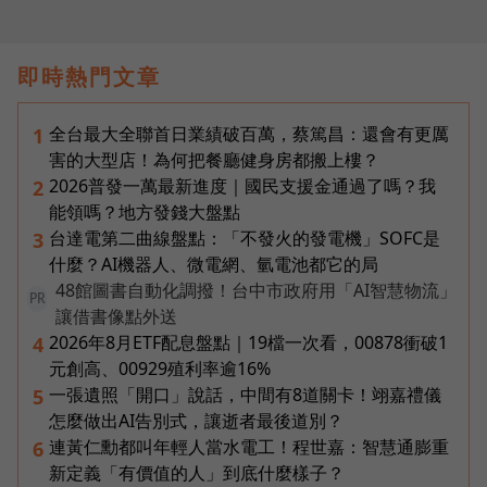
即時熱門文章
全台最大全聯首日業績破百萬，蔡篤昌：還會有更厲
1
害的大型店！為何把餐廳健身房都搬上樓？
2026普發一萬最新進度｜國民支援金通過了嗎？我
2
能領嗎？地方發錢大盤點
台達電第二曲線盤點：「不發火的發電機」SOFC是
3
什麼？AI機器人、微電網、氫電池都它的局
48館圖書自動化調撥！台中市政府用「AI智慧物流」
PR
讓借書像點外送
2026年8月ETF配息盤點｜19檔一次看，00878衝破1
4
元創高、00929殖利率逾16%
一張遺照「開口」說話，中間有8道關卡！翊嘉禮儀
5
怎麼做出AI告別式，讓逝者最後道別？
連黃仁勳都叫年輕人當水電工！程世嘉：智慧通膨重
6
新定義「有價值的人」到底什麼樣子？