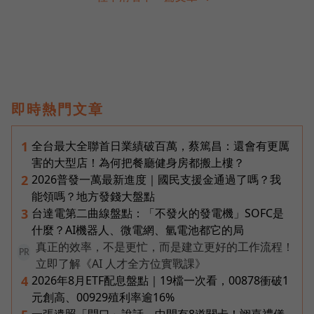
即時熱門文章
全台最大全聯首日業績破百萬，蔡篤昌：還會有更厲
1
害的大型店！為何把餐廳健身房都搬上樓？
2026普發一萬最新進度｜國民支援金通過了嗎？我
2
能領嗎？地方發錢大盤點
台達電第二曲線盤點：「不發火的發電機」SOFC是
3
什麼？AI機器人、微電網、氫電池都它的局
真正的效率，不是更忙，而是建立更好的工作流程！
PR
立即了解《AI 人才全方位實戰課》
2026年8月ETF配息盤點｜19檔一次看，00878衝破1
4
元創高、00929殖利率逾16%
一張遺照「開口」說話，中間有8道關卡！翊嘉禮儀