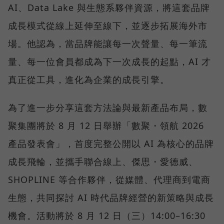
AI、Data Lake 與生態系夥伴資源，將這套品牌
成長模式從線上延伸至線下，並逐步拓展海外市
場。他認為，當品牌能讓每一次聲量、每一筆流
量、每一位會員都成為下一次成長的起點，AI 才
真正從工具，進化為企業的成長引擎。
為了進一步分享這套方法論與最新產品布局，數
聚集團將於 8 月 12 日舉辦「數聚・領航 2026
產品發表會」，首度完整公開以 AI 為核心的品牌
成長飛輪，並攜手聯合線上、傑思・愛德威、
SHOPLINE 等合作夥伴，從媒體、代理商到電商
生態，共同探討 AI 時代品牌經營的新策略與成長
機會。活動將於 8 月 12 日（三）14:00–16:30