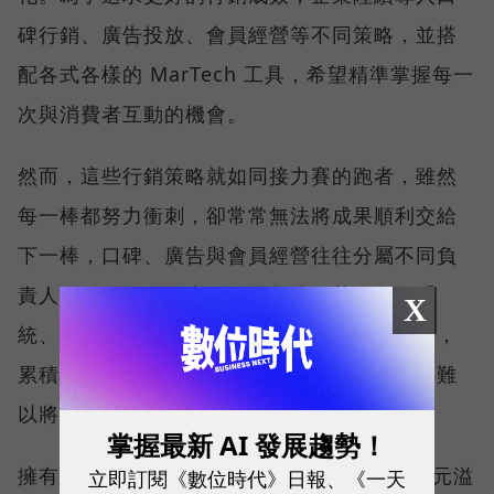
碑行銷、廣告投放、會員經營等不同策略，並搭
配各式各樣的 MarTech 工具，希望精準掌握每一
次與消費者互動的機會。
然而，這些行銷策略就如同接力賽的跑者，雖然
每一棒都努力衝刺，卻常常無法將成果順利交給
下一棒，口碑、廣告與會員經營往往分屬不同負
責人、使用不同平台，不僅數據散落在不同系
X
統、跨部門協作成本高昂，一旦負責人員異動，
累積多年的實戰經驗也容易隨之流失，使企業難
以將每一次投入轉化為長期成長動能。
掌握最新 AI 發展趨勢！
擁有 20 年行銷實戰經驗的數聚集團創辦人張元溢
立即訂閱《數位時代》日報、《一天