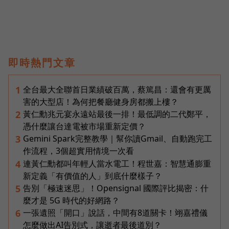
即時熱門文章
全台最大全聯首日業績破百萬，蔡篤昌：還會有更厲
1
害的大型店！為何把餐廳健身房都搬上樓？
黃仁勳兆元宴永遠站最後一排！最低調的二代鄭平，
2
憑什麼讓台達電被市場重新定價？
Gemini Spark完整教學｜幫你讀Gmail、自動跑完工
3
作流程，3個超實用情境一次看
連黃仁勳都叫年輕人當水電工！程世嘉：智慧通膨重
4
新定義「有價值的人」到底什麼樣子？
告別「極速迷思」！Opensignal 國際評比揭密：什
5
麼才是 5G 時代的好網路？
一張遺照「開口」說話，中間有8道關卡！翊嘉禮儀
6
怎麼做出AI告別式，讓逝者最後道別？