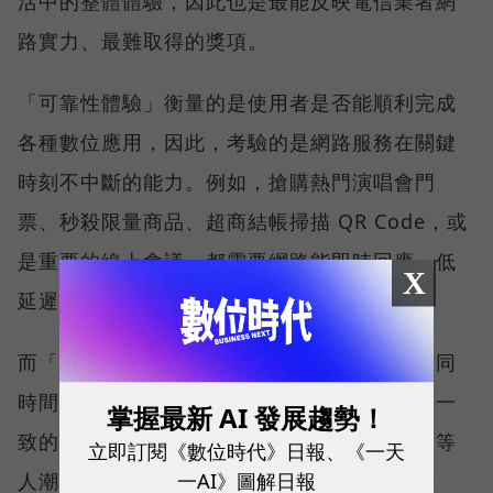
活中的整體體驗，因此也是最能反映電信業者網
路實力、最難取得的獎項。
「可靠性體驗」衡量的是使用者是否能順利完成
各種數位應用，因此，考驗的是網路服務在關鍵
時刻不中斷的能力。例如，搶購熱門演唱會門
票、秒殺限量商品、超商結帳掃描 QR Code，或
是重要的線上會議，都需要網路能即時回應、低
X
延遲且持續運作。
而「品質一致性」則是衡量電信業者可否在不同
時間、不同地點、不同網路負載下，都能維持一
掌握最新 AI 發展趨勢！
致的網路服務品質。無論是在跨年晚會、球賽等
立即訂閱《數位時代》日報、《一天
一AI》圖解日報
人潮密集場域，或是在高速移動時觀看串流影