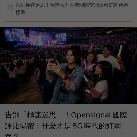
告別極速迷思！台灣大哥大奪國際雙冠揭密好網路新
PR
標準
告別「極速迷思」！Opensignal 國際
評比揭密：什麼才是 5G 時代的好網
路？