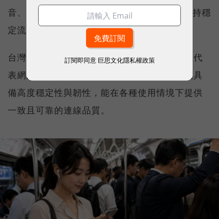
音、傳送 LINE 訊息、分享社群動態，確保維持穩
定流暢，不因環境改變而明顯降速。
台灣大哥大能同時拿下這兩項全台第一，不僅代
訂閱即同意
巨思文化隱私權政策
表網路速度表現優異，更證明其網路基礎建設具
備高度穩定性與韌性，能在各種使用情境下提供
一致且可靠的連線品質。