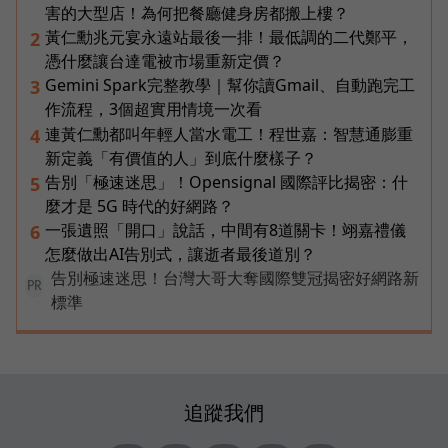
害的大型店！為何把餐廳健身房都搬上樓？
黃仁勳兆元宴永遠站最後一排！最低調的二代鄭平，
2
憑什麼讓台達電被市場重新定價？
Gemini Spark完整教學｜幫你讀Gmail、自動跑完工
3
作流程，3個超實用情境一次看
連黃仁勳都叫年輕人當水電工！程世嘉：智慧通膨重
4
新定義「有價值的人」到底什麼樣子？
告別「極速迷思」！Opensignal 國際評比揭密：什
5
麼才是 5G 時代的好網路？
一張遺照「開口」說話，中間有8道關卡！翊嘉禮儀
6
怎麼做出AI告別式，讓逝者最後道別？
告別極速迷思！台灣大哥大奪國際雙冠揭密好網路新
PR
標準
追蹤我們