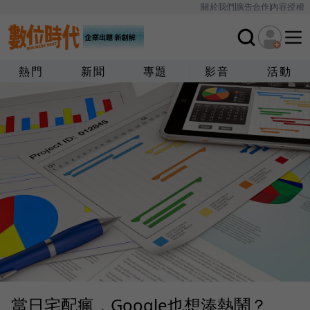
關於我們
廣告合作
內容授權
熱門
新聞
專題
影音
活動
當日宅配瘋，Google也想湊熱鬧？