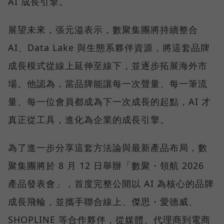
AI 成長引擎。
展望未來，張元溢表示，數聚集團將持續整合
AI、Data Lake 與生態系夥伴資源，將這套品牌
成長模式從線上延伸至線下，並逐步拓展海外市
場。他認為，當品牌能讓每一次聲量、每一筆流
量、每一位會員都成為下一次成長的起點，AI 才
真正從工具，進化為企業的成長引擎。
為了進一步分享這套方法論與最新產品布局，數
聚集團將於 8 月 12 日舉辦「數聚・領航 2026
產品發表會」，首度完整公開以 AI 為核心的品牌
成長飛輪，並攜手聯合線上、傑思・愛德威、
SHOPLINE 等合作夥伴，從媒體、代理商到電商