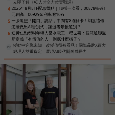
立即了解《AI 人才全方位實戰課》
2026年8月ETF配息盤點｜19檔一次看，00878衝破1
4
元創高、00929殖利率逾16%
一張遺照「開口」說話，中間有8道關卡！翊嘉禮儀
5
怎麼做出AI告別式，讓逝者最後道別？
連黃仁勳都叫年輕人當水電工！程世嘉：智慧通膨重
6
新定義「有價值的人」到底什麼樣子？
變動中迎戰未知，改變值得被看見！國際品牌X百大
PR
經理人雙重肯定，展現AI時代關鍵成長力