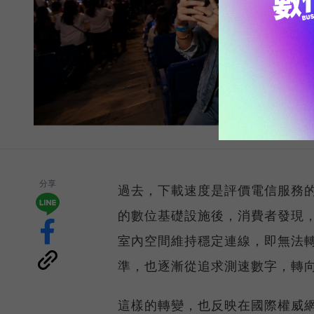
分享
過去，下載速度是評價電信服務的
的數位基礎設施後，消費者發現
室內空間維持穩定連線，即無法
準，也逐漸從追求測速數字，轉
這樣的轉變，也反映在國際權威網路