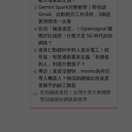
Gemini Spark完整教學｜幫你讀
3
Gmail、自動跑完工作流程，3個超
實用情境一次看
告別「極速迷思」！Opensignal 國
4
際評比揭密：什麼才是 5G 時代的好
網路？
連黃仁勳都叫年輕人當水電工！程
5
世嘉：智慧通膨重新定義「有價值
的人」到底什麼樣子？
專訪｜進貨沒變快，momo為何仍
6
導入機器人？物流副總揭比拚速度
更棘手的缺工難題
告別極速迷思！台灣大哥大奪國際
PR
雙冠揭密好網路新標準