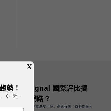
X
展趨勢！
Opensignal 國際評比揭
、《一天一
G 時代的好網路？
軟體上的瞬間峰值，而是走進地下室、高速移動、或身處萬人