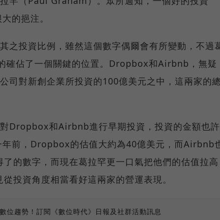
羅葛拉罕（Paul Graham）。眾所週知，一個好的投資
很大的挹注。
tor對其之投資比例，雖然這個數字偶爾會有所變動，不過
佔了一個關鍵的位置。Dropbox和Airbnb，無疑
，在該公司對新創企業所投資的100億美元之中，這兩家的
or對Dropbox和Airbnb進行早期投資，投資的金額也許
，Dropbox的估值大約為40億美元，而Airbnb
得了的數字，而現在葛拉罕更一口氣把他們的估值拉高
顯見從投資角度相當看好這兩家的營運表現。
、數位趨勢！訂閱《數位時代》日報及社群活動訊息