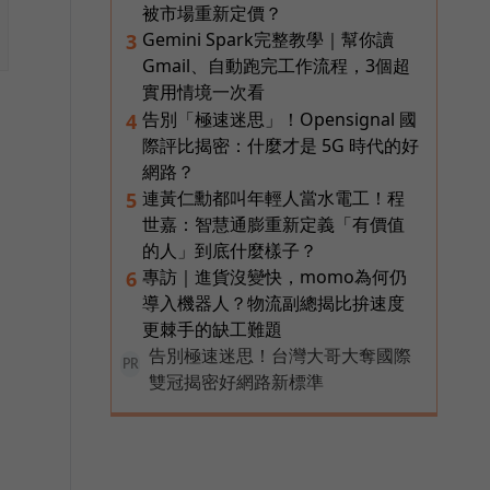
被市場重新定價？
Gemini Spark完整教學｜幫你讀
3
Gmail、自動跑完工作流程，3個超
實用情境一次看
告別「極速迷思」！Opensignal 國
4
際評比揭密：什麼才是 5G 時代的好
網路？
連黃仁勳都叫年輕人當水電工！程
5
世嘉：智慧通膨重新定義「有價值
的人」到底什麼樣子？
專訪｜進貨沒變快，momo為何仍
6
導入機器人？物流副總揭比拚速度
更棘手的缺工難題
告別極速迷思！台灣大哥大奪國際
PR
雙冠揭密好網路新標準