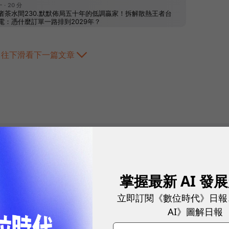
往下滑看下一篇文章
2026.08.03
|
3C生活
掌握最新 AI 發
告別「極速迷思」！
立即訂閱《數位時代》日報
密：什麼才是 5
AI》圖解日報
真正好用的網路服務，不是測速