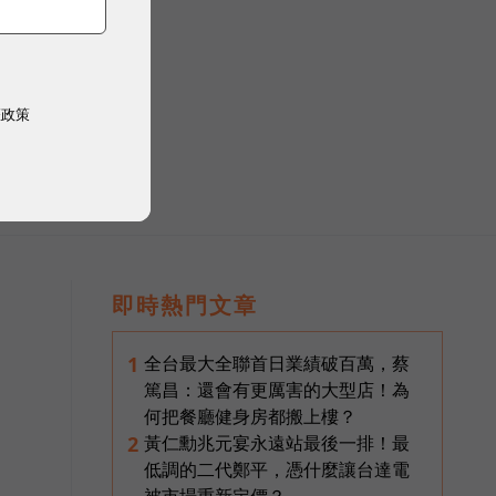
順暢且不中斷。
權政策
即時熱門文章
全台最大全聯首日業績破百萬，蔡
1
篤昌：還會有更厲害的大型店！為
何把餐廳健身房都搬上樓？
黃仁勳兆元宴永遠站最後一排！最
2
低調的二代鄭平，憑什麼讓台達電
被市場重新定價？