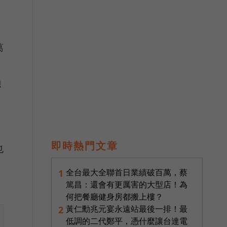
葛
總
即時熱門文章
也
全台最大全聯首日業績破百萬，蔡
1
篤昌：還會有更厲害的大型店！為
何把餐廳健身房都搬上樓？
黃仁勳兆元宴永遠站最後一排！最
2
低調的二代鄭平，憑什麼讓台達電