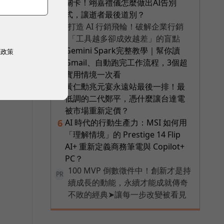
關卡！翊嘉禮儀怎麼做出AI告別
式，讓逝者最後道別？
打造 AI 行銷飛輪！破解企業行銷
PR
「工具越多卻成效越差」的盲點
Gemini Spark完整教學｜幫你讀
4
權政策
Gmail、自動跑完工作流程，3個超
實用情境一次看
黃仁勳兆元宴永遠站最後一排！最
5
低調的二代鄭平，憑什麼讓台達電
被市場重新定價？
AI 時代的行動生產力：MSI 如何用
6
「理解情境」的 Prestige 14 Flip
AI+ 重新定義商務筆電與 Copilot+
PC？
100 MVP 倒數徵件中！創新才是持
PR
續成長的動能，永續才能成就傳奇
不敗的經典➤讓每一步改變被看見