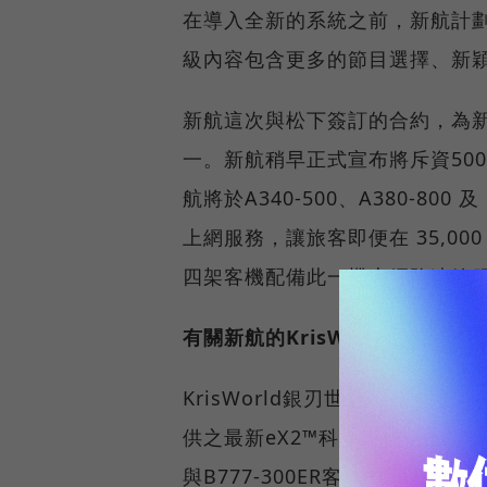
在導入全新的系統之前，新航計劃為
級內容包含更多的節目選擇、新
新航這次與松下簽訂的合約，為
一。新航稍早正式宣布將斥資50
航將於A340-500、A380-80
上網服務，讓旅客即便在 35,0
四架客機配備此一機上網路連線
有關新航的KrisWorld銀刃世界
KrisWorld銀刃世界是新航
供之最新eX2™科技。eX2™系統目前
與B777-300ER客機上。