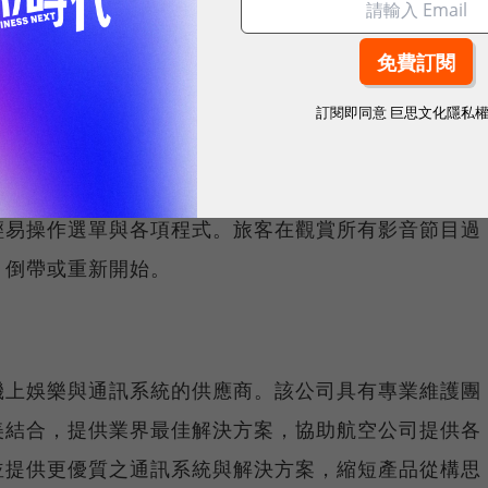
隨選的娛樂及資訊選擇，包括超過140部電影與舞台表
張音樂CD。廣泛的選項還包括互動遊戲、有聲書、廣播節
訂閱即同意
巨思文化隱私
之寬螢幕LCD上呈現，並搭配最高音質的音響系統。
輕易操作選單與各項程式。旅客在觀賞所有影音節目過
、倒帶或重新開始。
機上娛樂與通訊系統的供應商。該公司具有專業維護團
美結合，提供業界最佳解決方案，協助航空公司提供各
並提供更優質之通訊系統與解決方案，縮短產品從構思