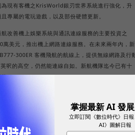
現有客機之KrisWorld銀刃世界系統進行強化，升
穎且專屬的電玩遊戲，以及部份硬體更新。
新航改善機上娛樂系統與通訊連線服務的主要投資之
00萬美元，推出機上網路連線服務。在未來兩年內，新
0 及 B777-300ER 客機飛航的航線上，提供無線網路及行
00 英呎的高空，仍然能連線自如。新航機隊迄今已有十
服務。
掌握最新 AI 發
屢獲大獎的機上娛樂系統，其核心引擎是松下航太公司所提
立即訂閱《數位時代》日報
配備於新航的A330-300、A340-500、A380-800
AI》圖解日報