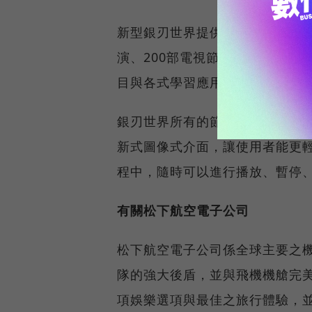
新型銀刃世界提供超過1,000項
演、200部電視節目與近800
目與各式學習應用程式。
銀刃世界所有的節目都在高解析度
新式圖像式介面，讓使用者能更
程中，隨時可以進行播放、暫停
有關松下航空電子公司
松下航空電子公司係全球主要之
隊的強大後盾，並與飛機機艙完
項娛樂選項與最佳之旅行體驗，