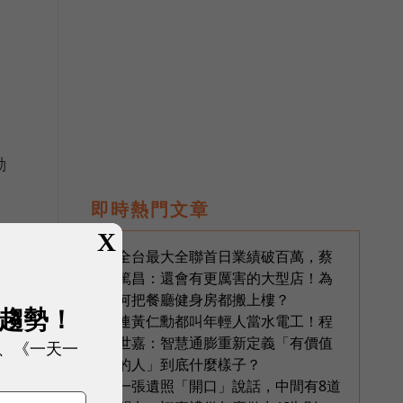
動
即時熱門文章
X
全台最大全聯首日業績破百萬，蔡
1
篤昌：還會有更厲害的大型店！為
何把餐廳健身房都搬上樓？
展趨勢！
連黃仁勳都叫年輕人當水電工！程
2
世嘉：智慧通膨重新定義「有價值
、《一天一
的人」到底什麼樣子？
一張遺照「開口」說話，中間有8道
3