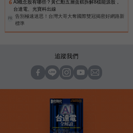
AI概念股有哪些？黃仁勳五層蛋糕拆解8檔能源股，
6
台達電、光寶科出線
告別極速迷思！台灣大哥大奪國際雙冠揭密好網路新
PR
標準
追蹤我們