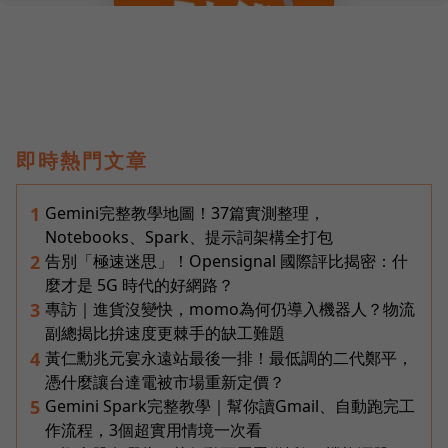
即時熱門文章
Gemini完整教學地圖！37篇實測整理，
1
Notebooks、Spark、提示詞架構全打包
告別「極速迷思」！Opensignal 國際評比揭密：什
2
麼才是 5G 時代的好網路？
專訪｜進貨沒變快，momo為何仍導入機器人？物流
3
副總揭比拚速度更棘手的缺工難題
黃仁勳兆元宴永遠站最後一排！最低調的二代鄭平，
4
憑什麼讓台達電被市場重新定價？
Gemini Spark完整教學｜幫你讀Gmail、自動跑完工
5
作流程，3個超實用情境一次看