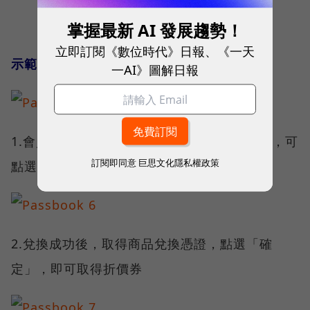
掌握最新 AI 發展趨勢！
立即訂閱《數位時代》日報、《一天
示範二；將折價兌換券加入Passbook
一AI》圖解日報
1.會員可透過APP進行消費累點，集滿點數後，可
訂閱即同意
巨思文化隱私權政策
點選「我要兌換」
2.兌換成功後，取得商品兌換憑證，點選「確
定」，即可取得折價券