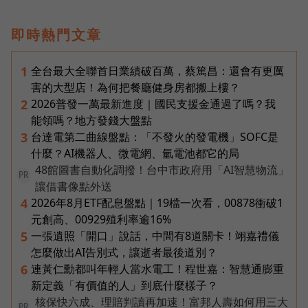
即時熱門文章
全台最大全聯首日業績破百萬，蔡篤昌：還會有更厲
1
害的大型店！為何把餐廳健身房都搬上樓？
2026普發一萬最新進度｜國民支援金通過了嗎？我
2
能領嗎？地方發錢大盤點
台達電第二曲線盤點：「不發火的發電機」SOFC是
3
什麼？AI機器人、微電網、氫電池都它的局
48館圖書自動化調撥！台中市政府用「AI智慧物流」
PR
讓借書像點外送
2026年8月ETF配息盤點｜19檔一次看，00878衝破1
4
元創高、00929殖利率逾16%
一張遺照「開口」說話，中間有8道關卡！翊嘉禮儀
5
怎麼做出AI告別式，讓逝者最後道別？
連黃仁勳都叫年輕人當水電工！程世嘉：智慧通膨重
6
新定義「有價值的人」到底什麼樣子？
核保快六成、理賠判讀再加速！富邦人壽如何用三大
PR