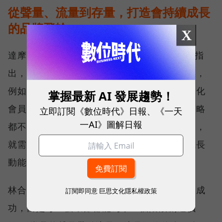
從聲量、流量到存量，打造會持續成長
的品牌飛輪
X
達摩媒體暨影領國際執行長林合政（Adam）指
出，企業在不同成長階段都有明確的經營目標，
例如建立品牌聲量、透過廣告帶動流量，或深化
掌握最新 AI 發展趨勢！
會員經營、提升顧客價值。然而，任何一項策略
立即訂閱《數位時代》日報、《一天
一AI》圖解日報
都不可能無限放大成效，當成長逐漸趨於飽和，
就需要下一個階段接力，才能持續創造新的成長
動能。
林合政表示，真正重要的，不是哪一個環節最成
訂閱即同意
巨思文化隱私權政策
功，而是每一個環節都能為下一個階段創造價