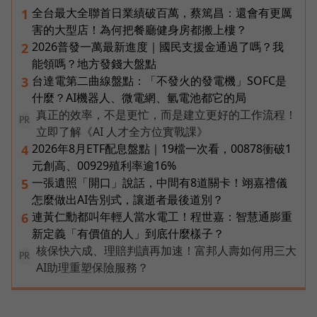
全台最大全聯首日業績破百萬，蔡篤昌：還會有更厲
1
害的大型店！為何把餐廳健身房都搬上樓？
2026普發一萬最新進度｜國民支援金通過了嗎？我
2
能領嗎？地方發錢大盤點
台達電第二曲線盤點：「不發火的發電機」SOFC是
3
什麼？AI機器人、微電網、氫電池都它的局
真正的效率，不是更忙，而是建立更好的工作流程！
PR
立即了解《AI 人才全方位實戰課》
2026年8月ETF配息盤點｜19檔一次看，00878衝破1
4
元創高、00929殖利率逾16%
一張遺照「開口」說話，中間有8道關卡！翊嘉禮儀
5
怎麼做出AI告別式，讓逝者最後道別？
連黃仁勳都叫年輕人當水電工！程世嘉：智慧通膨重
6
新定義「有價值的人」到底什麼樣子？
核保快六成、理賠判讀再加速！富邦人壽如何用三大
PR
AI助理重塑保險服務？