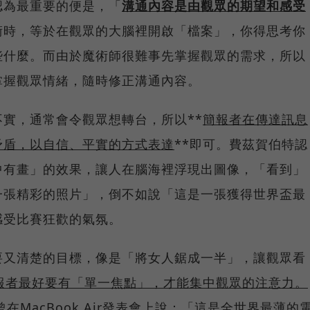
認為最重要的便是，「
溝通內容是由觀眾的期望和感受
術時，等於在觀眾的大腦裡開啟「檔案」，你得思考你
些什麼。而由於魔術師很難事先掌握觀眾的需求，所以
掌握觀眾情緒，隨時修正溝通內容。
實，通常會令觀眾想轉台，所以**
簡報者在傳達訊息
矛盾，以自信、平實的方式表達
**即可。費茲賀伯特認
中有畫」的效果，讓人在腦海裡浮現出圖像，「看到」
一張精彩的照片」，倒不如說「這是一張獲得世界盃最
感受比賽狂歡的氣氛。
要又清楚的目標，像是「將女人鋸成一半」，讓觀眾看
報者最好要有「單一焦點」，才能集中觀眾的注意力。
s）曾在MacBook Air發表會上說：「這是全世界最薄的