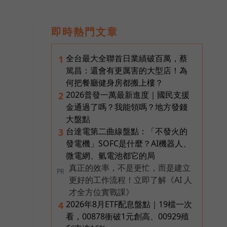
即時熱門文章
全台最大全聯首日業績破百萬，蔡
1
篤昌：還會有更厲害的大型店！為
何把餐廳健身房都搬上樓？
2026普發一萬最新進度｜國民支援
2
金通過了嗎？我能領嗎？地方發錢
大盤點
台達電第二曲線盤點：「不發火的
3
發電機」SOFC是什麼？AI機器人、
微電網、氫電池都它的局
真正的效率，不是更忙，而是建立
PR
更好的工作流程！立即了解《AI 人
才全方位實戰課》
2026年8月ETF配息盤點｜19檔一次
4
看，00878衝破1元創高、00929殖