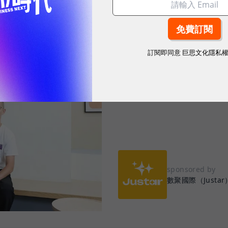
2026.07.28
|
行銷與Martech
數聚集團首創「
訂閱即同意
巨思文化隱私
輪，打造企業專屬
sponsored by
數聚國際（Justar