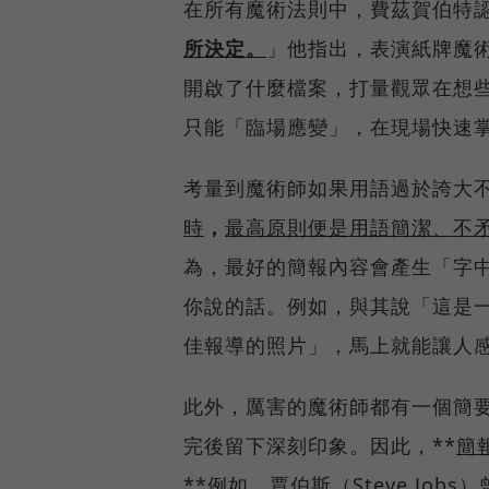
在所有魔術法則中，費茲賀伯特
所決定。
」他指出，表演紙牌魔
開啟了什麼檔案，打量觀眾在想
只能「臨場應變」，在現場快速
考量到魔術師如果用語過於誇大不
時
，
最高原則便是用語簡潔、不
為，最好的簡報內容會產生「字
你說的話。例如，與其說「這是
佳報導的照片」，馬上就能讓人
此外，厲害的魔術師都有一個簡
完後留下深刻印象。因此，**
簡
**例如，賈伯斯（Steve Job