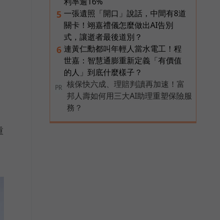
利率逾16%
一張遺照「開口」說話，中間有8道
5
關卡！翊嘉禮儀怎麼做出AI告別
式，讓逝者最後道別？
連黃仁勳都叫年輕人當水電工！程
6
世嘉：智慧通膨重新定義「有價值
的人」到底什麼樣子？
核保快六成、理賠判讀再加速！富
PR
邦人壽如何用三大AI助理重塑保險服
務？
重