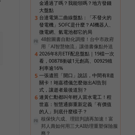
金通過了嗎？我能領嗎？地方發錢
大盤點
台達電第二曲線盤點：「不發火的
3
發電機」SOFC是什麼？AI機器人、
微電網、氫電池都它的局
48館圖書自動化調撥！台中市政府
PR
用「AI智慧物流」讓借書像點外送
2026年8月ETF配息盤點｜19檔一次
4
看，00878衝破1元創高、00929殖
利率逾16%
一張遺照「開口」說話，中間有8道
5
關卡！翊嘉禮儀怎麼做出AI告別
式，讓逝者最後道別？
連黃仁勳都叫年輕人當水電工！程
6
世嘉：智慧通膨重新定義「有價值
的人」到底什麼樣子？
核保快六成、理賠判讀再加速！富
PR
邦人壽如何用三大AI助理重塑保險服
務？