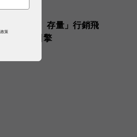
聲量、流量、存量」行銷飛
權政策
 AI 成長引擎
）