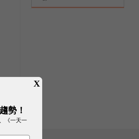
X
展趨勢！
、《一天一