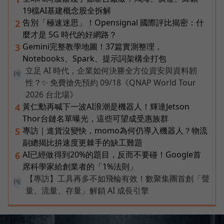
19檔AI基建概念股全拆解
告別「極速迷思」！Opensignal 國際評比揭密：什
2
麼才是 5G 時代的好網路？
Gemini完整教學地圖！37篇實測整理，
3
Notebooks、Spark、提示詞架構全打包
立足 AI 時代，企業如何決勝全方位資安與資料韌
PR
性？✨ 免費搶先預約 09/18《QNAP World Tour
2026 台北場》
黃仁勳再喊下一波AI浪潮是機器人！輝達Jetson
4
Thor台鏈名單曝光，這些可望成受惠族群
專訪｜進貨沒變快，momo為何仍導入機器人？物流
5
副總揭比拚速度更棘手的缺工難題
AI已經做得到20%的題目，反而不要碰！Google首
6
席科學家給創業者的「1%法則」
【專訪】工具再多不如飛輪有效！數聚集團首創「聲
PR
量、流量、存量」解鎖 AI 成長引擎