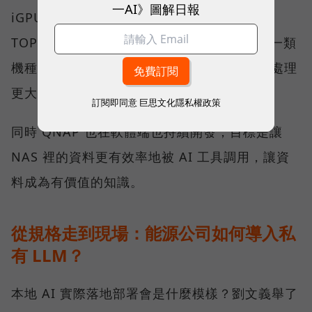
一AI》圖解日報
iGPU 與專屬 NPU 的處理器平台，以一百多
TOPS 的範圍，可順暢使用 AI 應用程式；另一類
機種則可安裝 1 張或 2 張 NVIDIA 顯示卡，處理
更大的運算量。
訂閱即同意
巨思文化隱私權政策
同時 QNAP 也在軟體端也持續開發，目標是讓
NAS 裡的資料更有效率地被 AI 工具調用，讓資
料成為有價值的知識。
從規格走到現場：能源公司如何導入私
有 LLM？
本地 AI 實際落地部署會是什麼模樣？劉文義舉了