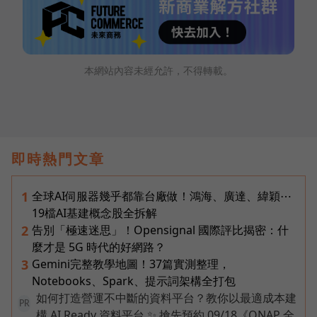
本網站內容未經允許，不得轉載。
即時熱門文章
全球AI伺服器幾乎都靠台廠做！鴻海、廣達、緯穎⋯
1
19檔AI基建概念股全拆解
告別「極速迷思」！Opensignal 國際評比揭密：什
2
麼才是 5G 時代的好網路？
Gemini完整教學地圖！37篇實測整理，
3
Notebooks、Spark、提示詞架構全打包
如何打造營運不中斷的資料平台？教你以最適成本建
PR
構 AI Ready 資料平台 ✨ 搶先預約 09/18《QNAP 全