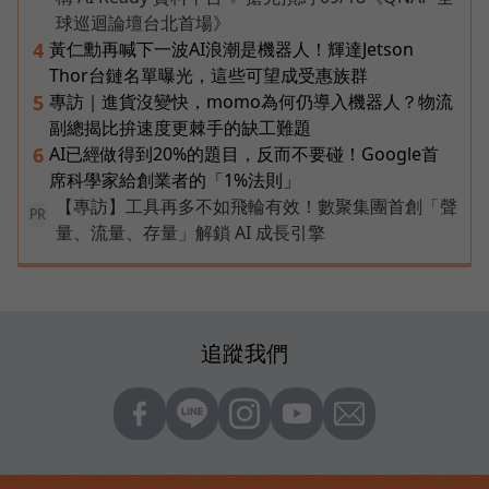
球巡迴論壇台北首場》
黃仁勳再喊下一波AI浪潮是機器人！輝達Jetson
4
Thor台鏈名單曝光，這些可望成受惠族群
專訪｜進貨沒變快，momo為何仍導入機器人？物流
5
副總揭比拚速度更棘手的缺工難題
AI已經做得到20%的題目，反而不要碰！Google首
6
席科學家給創業者的「1%法則」
【專訪】工具再多不如飛輪有效！數聚集團首創「聲
PR
量、流量、存量」解鎖 AI 成長引擎
追蹤我們