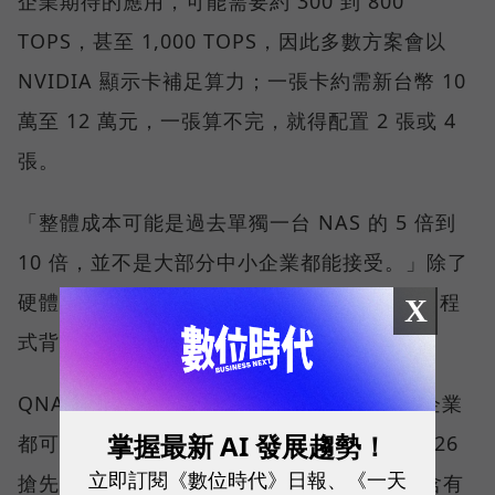
企業期待的應用，可能需要約 300 到 800
TOPS，甚至 1,000 TOPS，因此多數方案會以
NVIDIA 顯示卡補足算力；一張卡約需新台幣 10
萬至 12 萬元，一張算不完，就得配置 2 張或 4
張。
「整體成本可能是過去單獨一台 NAS 的 5 倍到
10 倍，並不是大部分中小企業都能接受。」除了
硬體，使用者還需要 AI 應用的 Know-how、程
X
式背景與開發資源，這些都是落地成本。
QNAP 則是透過算力分級讓各規模與需求的企業
掌握最新 AI 發展趨勢！
都可以有適合的解決方案。在 Computex 2026
立即訂閱《數位時代》日報、《一天
搶先亮相的 QNAP AI NAS 中，一類是採用含有