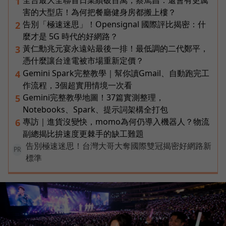
全台最大全聯首日業績破百萬，蔡篤昌：還會有更厲
1
害的大型店！為何把餐廳健身房都搬上樓？
告別「極速迷思」！Opensignal 國際評比揭密：什
2
麼才是 5G 時代的好網路？
黃仁勳兆元宴永遠站最後一排！最低調的二代鄭平，
3
憑什麼讓台達電被市場重新定價？
Gemini Spark完整教學｜幫你讀Gmail、自動跑完工
4
作流程，3個超實用情境一次看
Gemini完整教學地圖！37篇實測整理，
5
Notebooks、Spark、提示詞架構全打包
專訪｜進貨沒變快，momo為何仍導入機器人？物流
6
副總揭比拚速度更棘手的缺工難題
告別極速迷思！台灣大哥大奪國際雙冠揭密好網路新
PR
標準