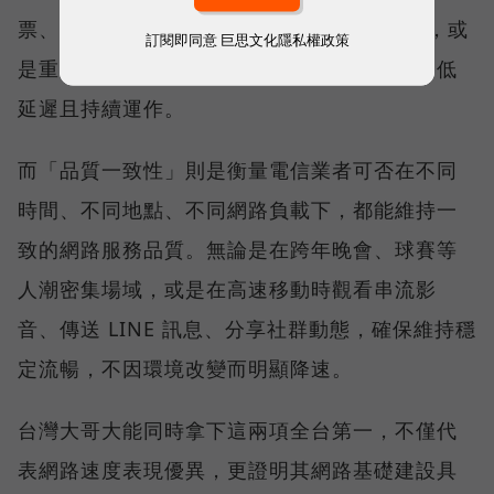
票、秒殺限量商品、超商結帳掃描 QR Code，或
訂閱即同意
巨思文化隱私權政策
是重要的線上會議，都需要網路能即時回應、低
延遲且持續運作。
而「品質一致性」則是衡量電信業者可否在不同
時間、不同地點、不同網路負載下，都能維持一
致的網路服務品質。無論是在跨年晚會、球賽等
人潮密集場域，或是在高速移動時觀看串流影
音、傳送 LINE 訊息、分享社群動態，確保維持穩
定流暢，不因環境改變而明顯降速。
台灣大哥大能同時拿下這兩項全台第一，不僅代
表網路速度表現優異，更證明其網路基礎建設具