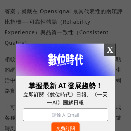
答案，就藏在 Opensignal 最具代表性的兩項評
比指標──可靠性體驗（Reliability
Experience）與品質一致性（Consistent
Quality）。
X
相較於傳統下載速度只反映單一時間、單一地點
的網路表現，這兩項指標更重視使用者在真實生
活中的整體體驗，因此也是最能反映電信業者網
掌握最新 AI 發展趨勢！
路實力、最難取得的獎項。
立即訂閱《數位時代》日報、《一天
一AI》圖解日報
「可靠性體驗」衡量的是使用者是否能順利完成
各種數位應用，因此，考驗的是網路服務在關鍵
時刻不中斷的能力。例如，搶購熱門演唱會門