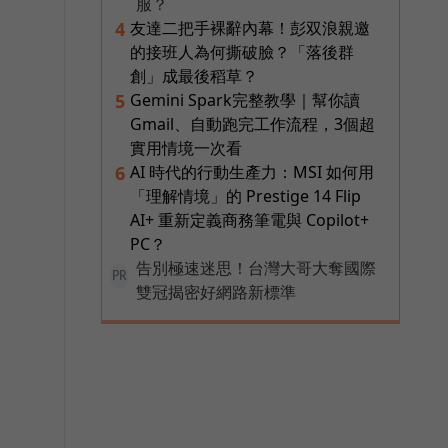
服？
友達二把手裸辭內幕！彭双浪親邀
4
的接班人為何撕破臉？「落後群
創」成最後稻草？
Gemini Spark完整教學｜幫你讀
5
Gmail、自動跑完工作流程，3個超
實用情境一次看
AI 時代的行動生產力：MSI 如何用
6
「理解情境」的 Prestige 14 Flip
AI+ 重新定義商務筆電與 Copilot+
PC？
告別極速迷思！台灣大哥大奪國際
PR
雙冠揭密好網路新標準