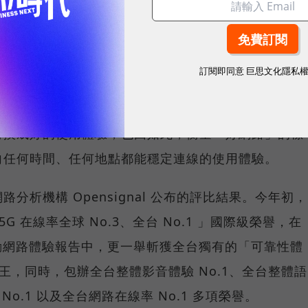
訂閱即同意
巨思文化隱私
重要指標，但在 5G 成為工作、娛樂、生活不可或缺
，再快的網速，如果不能讓其在人潮聚集、高速移動或
轉換成好的使用體驗，也因如此，衡量「好網路」的標
向任何時間、任何地點都能穩定連線的使用體驗。
分析機構 Opensignal 公布的評比結果。今年初，
G 在線率全球 No.3、全台 No.1 」國際級榮譽，在
台灣行動網路體驗報告中，更一舉斬獲全台獨有的「可靠性體
冠王，同時，包辦全台整體影音體驗 No.1、全台整體語
 No.1 以及全台網路在線率 No.1 多項榮譽。