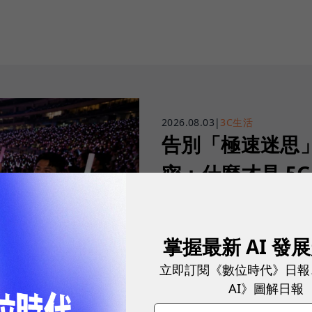
2026.08.03
|
3C生活
告別「極速迷思」！
密：什麼才是 5
真正好用的網路服務，不是測速
演唱會時，網路連線依然穩定、
掌握最新 AI 發
立即訂閱《數位時代》日報
sponsored by
AI》圖解日報
台灣大哥大