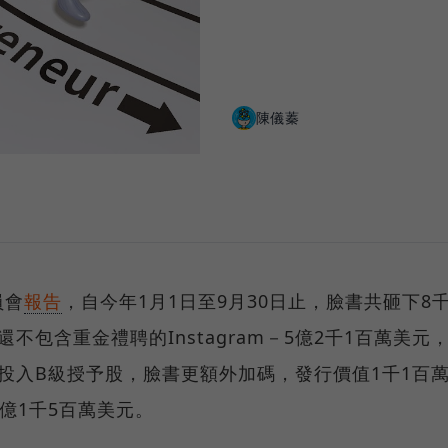
陳儀蓁
員會
報告
，自今年1月1日至9月30日止，臉書共砸下8
不包含重金禮聘的Instagram－5億2千1百萬美元
投入B級授予股，臉書更額外加碼，發行價值1千1百
7億1千5百萬美元。