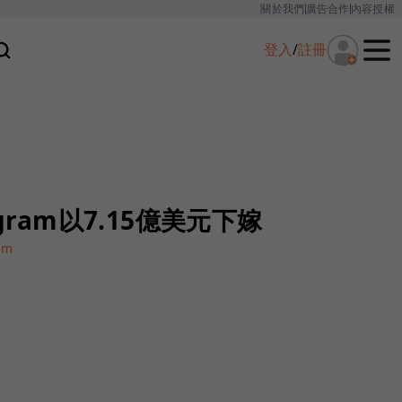
關於我們
廣告合作
內容授權
登入
/
註冊
gram以7.15億美元下嫁
am