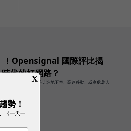
Opensignal 國際評比揭
G 時代的好網路？
X
軟體上的瞬間峰值，而是走進地下室、高速移動、或身處萬人
順暢且不中斷。
展趨勢！
、《一天一