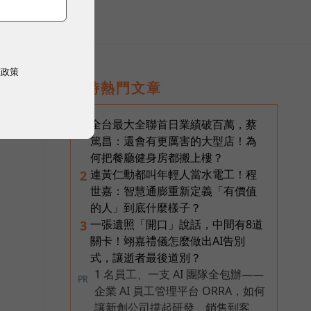
權政策
即時熱門文章
全台最大全聯首日業績破百萬，蔡
1
篤昌：還會有更厲害的大型店！為
何把餐廳健身房都搬上樓？
連黃仁勳都叫年輕人當水電工！程
2
世嘉：智慧通膨重新定義「有價值
的人」到底什麼樣子？
一張遺照「開口」說話，中間有8道
3
關卡！翊嘉禮儀怎麼做出AI告別
式，讓逝者最後道別？
1 名員工、一支 AI 團隊全包辦——
PR
企業 AI 員工管理平台 ORRA，如何
讓新創公司撐起研發、銷售到客