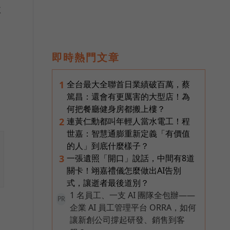
款
即時熱門文章
協
全台最大全聯首日業績破百萬，蔡
1
篤昌：還會有更厲害的大型店！為
何把餐廳健身房都搬上樓？
連黃仁勳都叫年輕人當水電工！程
2
世嘉：智慧通膨重新定義「有價值
的人」到底什麼樣子？
一張遺照「開口」說話，中間有8道
3
關卡！翊嘉禮儀怎麼做出AI告別
式，讓逝者最後道別？
1 名員工、一支 AI 團隊全包辦——
PR
企業 AI 員工管理平台 ORRA，如何
讓新創公司撐起研發、銷售到客