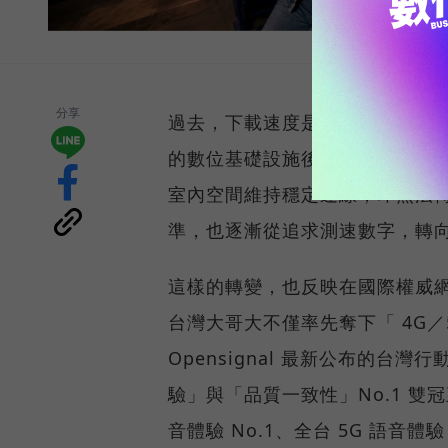
分享
過去，下載速度是評價電信服務的
的數位基礎設施後，消費者發現
室內空間維持穩定連線，即無法
準，也逐漸從追求測速數字，轉
這樣的轉變，也反映在國際權威網路
台灣大哥大不僅率先奪下「 4G／5
Opensignal 最新公布的
驗」與「品質一致性」No.1 雙
音體驗 No.1、全台 5G 語音體驗