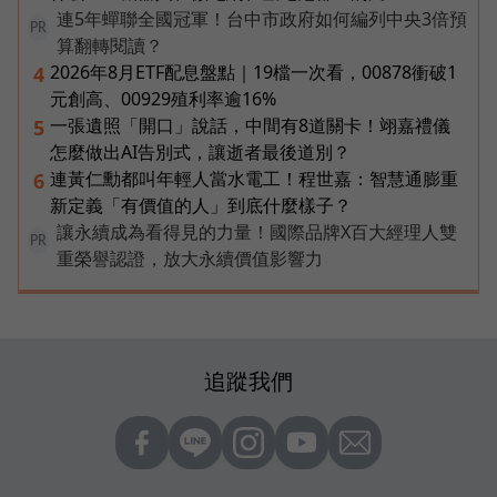
連5年蟬聯全國冠軍！台中市政府如何編列中央3倍預
PR
算翻轉閱讀？
2026年8月ETF配息盤點｜19檔一次看，00878衝破1
4
元創高、00929殖利率逾16%
一張遺照「開口」說話，中間有8道關卡！翊嘉禮儀
5
怎麼做出AI告別式，讓逝者最後道別？
連黃仁勳都叫年輕人當水電工！程世嘉：智慧通膨重
6
新定義「有價值的人」到底什麼樣子？
讓永續成為看得見的力量！國際品牌X百大經理人雙
PR
重榮譽認證，放大永續價值影響力
追蹤我們