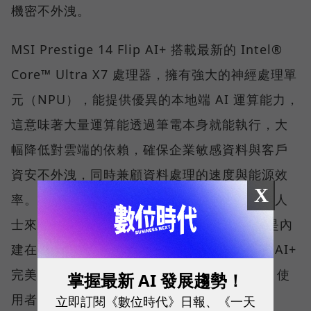
機密不外洩。
MSI Prestige 14 Flip AI+ 搭載最新的 Intel®
Core™ Ultra X7 處理器，擁有強大的神經處理單
元（NPU），能提供優異的本地端 AI 運算能力，
這意味著大量運算能透過筆電本身就能執行，大
幅降低對雲端的依賴，確保企業敏感資料與客戶
資安不外洩，同時兼顧資料處理的速度與能源效
X
率。對於每天需要處理大量文件與郵件的商務人
士來說，AI 不再只是網頁上的聊天工具，而是內
建在系統底層的數位助手。Prestige 14 Flip AI+
完美符合 Windows Copilot+ PC 架構認證，使
掌握最新 AI 發展趨勢！
用者可解鎖多項雲端無法執行的關鍵功能：
立即訂閱《數位時代》日報、《一天