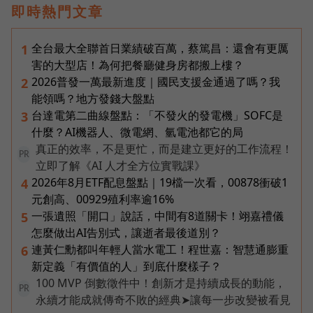
即時熱門文章
全台最大全聯首日業績破百萬，蔡篤昌：還會有更厲
1
害的大型店！為何把餐廳健身房都搬上樓？
2026普發一萬最新進度｜國民支援金通過了嗎？我
2
能領嗎？地方發錢大盤點
台達電第二曲線盤點：「不發火的發電機」SOFC是
3
什麼？AI機器人、微電網、氫電池都它的局
真正的效率，不是更忙，而是建立更好的工作流程！
PR
立即了解《AI 人才全方位實戰課》
2026年8月ETF配息盤點｜19檔一次看，00878衝破1
4
元創高、00929殖利率逾16%
一張遺照「開口」說話，中間有8道關卡！翊嘉禮儀
5
怎麼做出AI告別式，讓逝者最後道別？
連黃仁勳都叫年輕人當水電工！程世嘉：智慧通膨重
6
新定義「有價值的人」到底什麼樣子？
100 MVP 倒數徵件中！創新才是持續成長的動能，
PR
永續才能成就傳奇不敗的經典➤讓每一步改變被看見