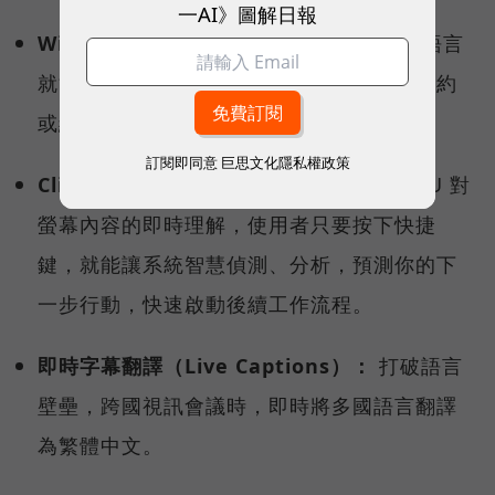
一AI》圖解日報
Windows Recal（回顧功能） ：
用自然語言
就能快速回溯、查找曾經瀏覽過的文件、合約
或網頁內容。
訂閱即同意
巨思文化隱私權政策
Click to Do（點擊行動）：
透過地端 NPU 對
螢幕內容的即時理解，使用者只要按下快捷
鍵，就能讓系統智慧偵測、分析，預測你的下
一步行動，快速啟動後續工作流程。
即時字幕翻譯（Live Captions）：
打破語言
壁壘，跨國視訊會議時，即時將多國語言翻譯
為繁體中文。