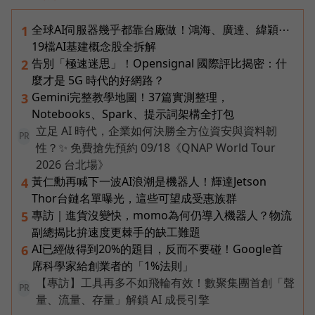
全球AI伺服器幾乎都靠台廠做！鴻海、廣達、緯穎⋯
1
19檔AI基建概念股全拆解
告別「極速迷思」！Opensignal 國際評比揭密：什
2
麼才是 5G 時代的好網路？
Gemini完整教學地圖！37篇實測整理，
3
Notebooks、Spark、提示詞架構全打包
立足 AI 時代，企業如何決勝全方位資安與資料韌
PR
性？✨ 免費搶先預約 09/18《QNAP World Tour
2026 台北場》
黃仁勳再喊下一波AI浪潮是機器人！輝達Jetson
4
Thor台鏈名單曝光，這些可望成受惠族群
專訪｜進貨沒變快，momo為何仍導入機器人？物流
5
副總揭比拚速度更棘手的缺工難題
AI已經做得到20%的題目，反而不要碰！Google首
6
席科學家給創業者的「1%法則」
【專訪】工具再多不如飛輪有效！數聚集團首創「聲
PR
量、流量、存量」解鎖 AI 成長引擎