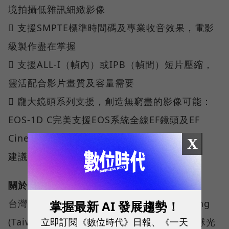
境拍攝低雜訊細緻影像
 支援SMPTE標準時間碼及專業收音效果，電影
級製作盡在掌握
 支援ALL-I（幀內）或IPB（幀間）短片壓縮，
靈活配合影片畫質及容量需要
 龐大鏡頭系列支援，創造無窮盡的影像可能：
EOS-1D C完美支援EOS系統全線EF鏡頭及EF
Cinema定焦及變焦電影鏡頭
X
建議售價：NT$389,900
關於台灣佳能資訊
台灣佳能資訊股份有限公司(Canon Marketing
掌握最新 AI 發展趨勢！
立即訂閱《數位時代》日報、《一天
(Taiwan) Co., Ltd)成立於2001年4月，為全球光