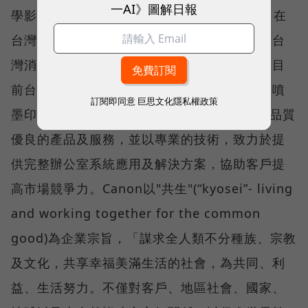
一AI》圖解日報
學影像知名品牌Canon集團在台灣的分公司，在
台灣負責產品的市場推廣、行銷活動，並提供台
灣消費者、經銷、代理體系完善的原廠服務。目
前台灣旗下產品包括數位相機、數位攝影機、噴
訂閱即同意
巨思文化隱私權政策
墨印表機、商用多功能複合機…等，提供客戶品質
優良的產品及服務，並以專業的技術，致力於提
供完整辦公室系統應用及解決方案，協助客戶提
高市場競爭力。Canon以"共生"(“kyosei”- living
and working together for the common
good)為企業宗旨，「謀求全人類不分種族、宗教
及文化，共享幸福美滿生活的社會，為共同、利
益、生活努力。不僅對客戶、地區社會、國家、