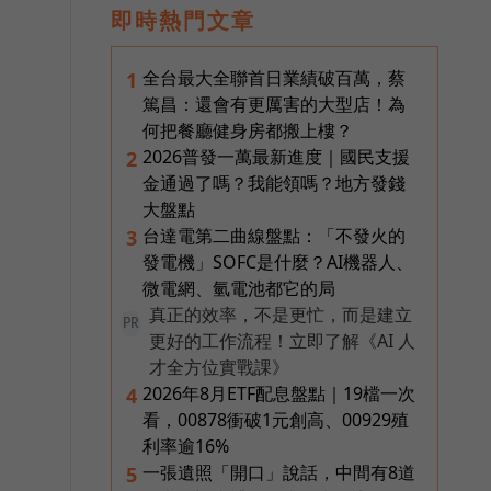
即時熱門文章
全台最大全聯首日業績破百萬，蔡
1
篤昌：還會有更厲害的大型店！為
何把餐廳健身房都搬上樓？
2026普發一萬最新進度｜國民支援
2
金通過了嗎？我能領嗎？地方發錢
大盤點
台達電第二曲線盤點：「不發火的
3
發電機」SOFC是什麼？AI機器人、
微電網、氫電池都它的局
真正的效率，不是更忙，而是建立
PR
更好的工作流程！立即了解《AI 人
才全方位實戰課》
2026年8月ETF配息盤點｜19檔一次
4
看，00878衝破1元創高、00929殖
利率逾16%
一張遺照「開口」說話，中間有8道
5