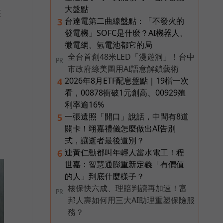
大盤點
整
台達電第二曲線盤點：「不發火的
3
發電機」SOFC是什麼？AI機器人、
微電網、氫電池都它的局
全台首創48米LED「漫遊洞」！台中
PR
市政府綠美圖用AI語意解鎖藝術
2026年8月ETF配息盤點｜19檔一次
4
看，00878衝破1元創高、00929殖
利率逾16%
一張遺照「開口」說話，中間有8道
5
關卡！翊嘉禮儀怎麼做出AI告別
式，讓逝者最後道別？
連黃仁勳都叫年輕人當水電工！程
6
世嘉：智慧通膨重新定義「有價值
的人」到底什麼樣子？
核保快六成、理賠判讀再加速！富
PR
邦人壽如何用三大AI助理重塑保險服
務？