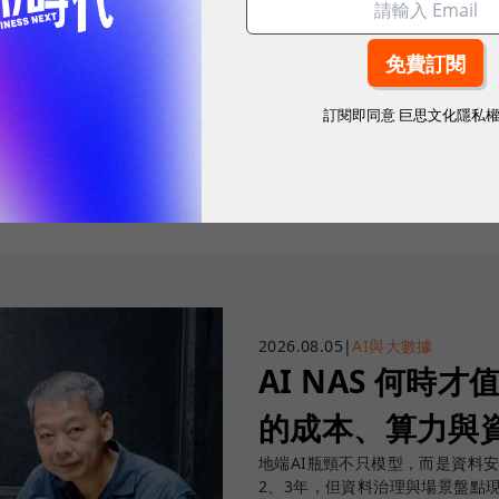
往下滑看下一篇文章
訂閱即同意
巨思文化隱私
2026.08.05
|
AI與大數據
AI NAS 何時才
的成本、算力與
地端AI瓶頸不只模型，而是資料
2、3年，但資料治理與場景盤點