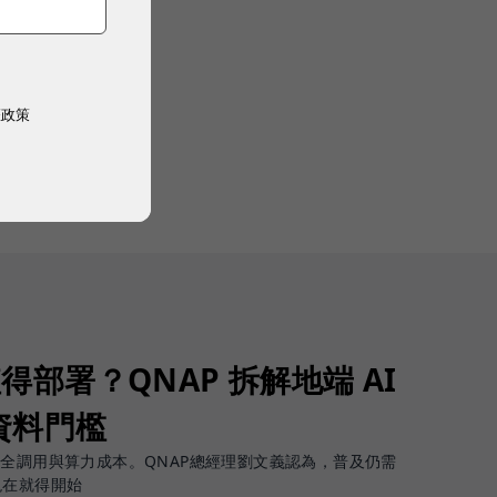
權政策
值得部署？QNAP 拆解地端 AI
資料門檻
安全調用與算力成本。QNAP總經理劉文義認為，普及仍需
現在就得開始