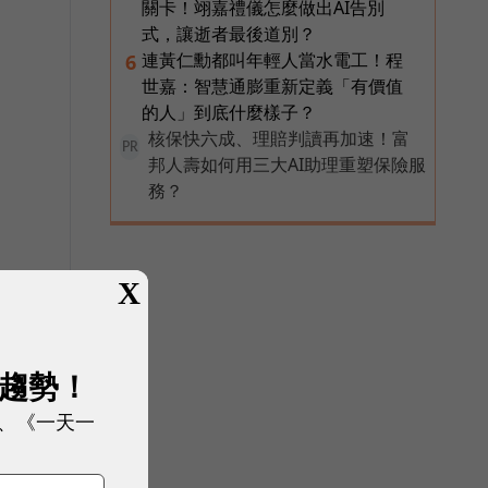
關卡！翊嘉禮儀怎麼做出AI告別
式，讓逝者最後道別？
連黃仁勳都叫年輕人當水電工！程
6
世嘉：智慧通膨重新定義「有價值
的人」到底什麼樣子？
核保快六成、理賠判讀再加速！富
PR
邦人壽如何用三大AI助理重塑保險服
務？
X
展趨勢！
、《一天一