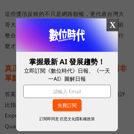
這些獎項反映的不只是網路順暢，更代表台灣大
X
哥大長期投入頻譜布局、基地台建設與 5G 技術
整合所累積的成果，也讓外界重新思考：究竟什
麼才是真正的好網路？
掌握最新 AI 發展趨勢！
真正的好網路，比的是長期穩定、而非
立即訂閱《數位時代》日報、《一天
單點測速
一AI》圖解日報
答案，就藏在 Opensignal 最具代表性的兩項評
比指標──可靠性體驗（Reliability
Experience）與品質一致性（Consistent
訂閱即同意
巨思文化隱私權政策
Quality）。