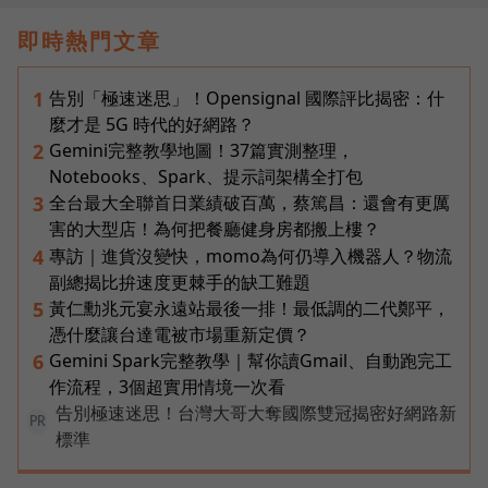
即時熱門文章
告別「極速迷思」！Opensignal 國際評比揭密：什
1
麼才是 5G 時代的好網路？
Gemini完整教學地圖！37篇實測整理，
2
Notebooks、Spark、提示詞架構全打包
全台最大全聯首日業績破百萬，蔡篤昌：還會有更厲
3
害的大型店！為何把餐廳健身房都搬上樓？
專訪｜進貨沒變快，momo為何仍導入機器人？物流
4
副總揭比拚速度更棘手的缺工難題
黃仁勳兆元宴永遠站最後一排！最低調的二代鄭平，
5
憑什麼讓台達電被市場重新定價？
Gemini Spark完整教學｜幫你讀Gmail、自動跑完工
6
作流程，3個超實用情境一次看
告別極速迷思！台灣大哥大奪國際雙冠揭密好網路新
PR
標準