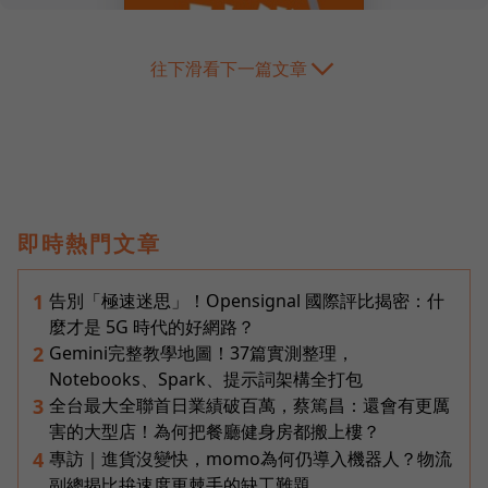
往下滑看下一篇文章
即時熱門文章
告別「極速迷思」！Opensignal 國際評比揭密：什
1
麼才是 5G 時代的好網路？
Gemini完整教學地圖！37篇實測整理，
2
Notebooks、Spark、提示詞架構全打包
全台最大全聯首日業績破百萬，蔡篤昌：還會有更厲
3
害的大型店！為何把餐廳健身房都搬上樓？
專訪｜進貨沒變快，momo為何仍導入機器人？物流
4
副總揭比拚速度更棘手的缺工難題