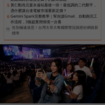
黃仁勳兆元宴永遠站最後一排！最低調的二代鄭平，
5
憑什麼讓台達電被市場重新定價？
Gemini Spark完整教學｜幫你讀Gmail、自動跑完工
6
作流程，3個超實用情境一次看
告別極速迷思！台灣大哥大奪國際雙冠揭密好網路新
PR
標準