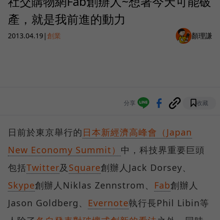
社交購物網Fab創辦人~想著今天可能破
產，就是我前進的動力
2013.04.19
|
創業
顏理謙
分享
收藏
日前於東京舉行的
日本新經濟高峰會（Japan
New Economy Summit）
中，科技界重要巨頭
包括
Twitter
及
Square
創辦人Jack Dorsey、
Skype
創辦人Niklas Zennstrom、
Fab
創辦人
Jason Goldberg、
Evernote
執行長Phil Libin等