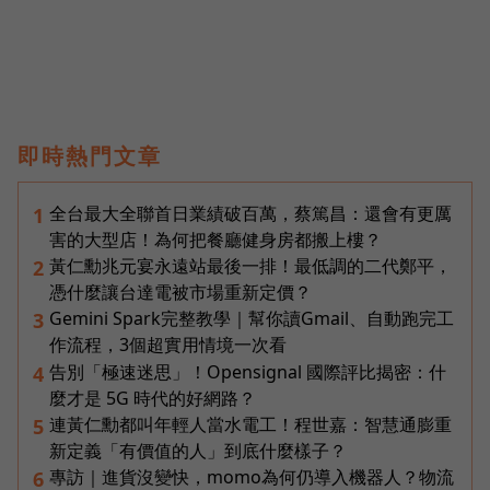
即時熱門文章
全台最大全聯首日業績破百萬，蔡篤昌：還會有更厲
1
害的大型店！為何把餐廳健身房都搬上樓？
黃仁勳兆元宴永遠站最後一排！最低調的二代鄭平，
2
憑什麼讓台達電被市場重新定價？
Gemini Spark完整教學｜幫你讀Gmail、自動跑完工
3
作流程，3個超實用情境一次看
告別「極速迷思」！Opensignal 國際評比揭密：什
4
麼才是 5G 時代的好網路？
連黃仁勳都叫年輕人當水電工！程世嘉：智慧通膨重
5
新定義「有價值的人」到底什麼樣子？
專訪｜進貨沒變快，momo為何仍導入機器人？物流
6