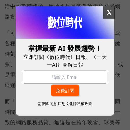
活中的整體體驗，因此也是最能反映電信業者網
X
路實力、最難取得的獎項。
「可靠性體驗」衡量的是使用者是否能順利完成
各種數位應用，因此，考驗的是網路服務在關鍵
掌握最新 AI 發展趨勢！
時刻不中斷的能力。例如，搶購熱門演唱會門
立即訂閱《數位時代》日報、《一天
票、秒殺限量商品、超商結帳掃描 QR Code，或
一AI》圖解日報
是重要的線上會議，都需要網路能即時回應、低
延遲且持續運作。
而「品質一致性」則是衡量電信業者可否在不同
訂閱即同意
巨思文化隱私權政策
時間、不同地點、不同網路負載下，都能維持一
致的網路服務品質。無論是在跨年晚會、球賽等