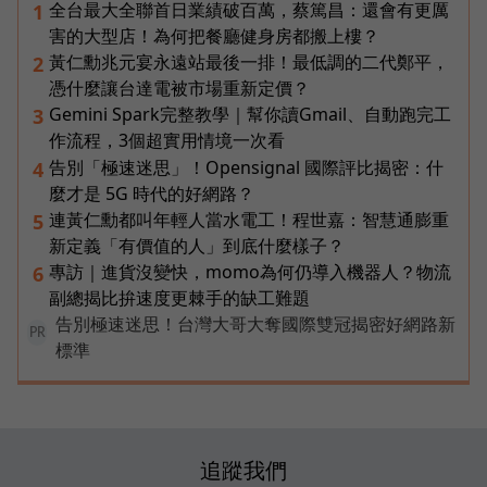
全台最大全聯首日業績破百萬，蔡篤昌：還會有更厲
1
害的大型店！為何把餐廳健身房都搬上樓？
黃仁勳兆元宴永遠站最後一排！最低調的二代鄭平，
2
憑什麼讓台達電被市場重新定價？
Gemini Spark完整教學｜幫你讀Gmail、自動跑完工
3
作流程，3個超實用情境一次看
告別「極速迷思」！Opensignal 國際評比揭密：什
4
麼才是 5G 時代的好網路？
連黃仁勳都叫年輕人當水電工！程世嘉：智慧通膨重
5
新定義「有價值的人」到底什麼樣子？
專訪｜進貨沒變快，momo為何仍導入機器人？物流
6
副總揭比拚速度更棘手的缺工難題
告別極速迷思！台灣大哥大奪國際雙冠揭密好網路新
PR
標準
追蹤我們