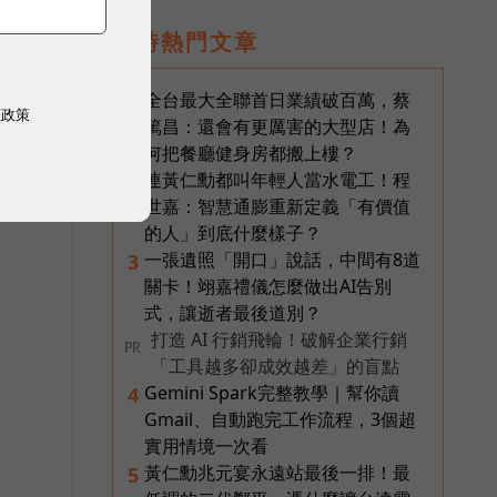
即時熱門文章
全台最大全聯首日業績破百萬，蔡
1
權政策
篤昌：還會有更厲害的大型店！為
何把餐廳健身房都搬上樓？
連黃仁勳都叫年輕人當水電工！程
2
世嘉：智慧通膨重新定義「有價值
的人」到底什麼樣子？
一張遺照「開口」說話，中間有8道
3
關卡！翊嘉禮儀怎麼做出AI告別
式，讓逝者最後道別？
打造 AI 行銷飛輪！破解企業行銷
PR
「工具越多卻成效越差」的盲點
Gemini Spark完整教學｜幫你讀
4
Gmail、自動跑完工作流程，3個超
實用情境一次看
黃仁勳兆元宴永遠站最後一排！最
5