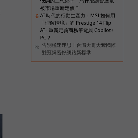
低調的二代鄭平，憑什麼讓台達電
被市場重新定價？
撰
AI 時代的行動生產力：MSI 如何用
6
「理解情境」的 Prestige 14 Flip
AI+ 重新定義商務筆電與 Copilot+
PC？
告別極速迷思！台灣大哥大奪國際
PR
雙冠揭密好網路新標準
運