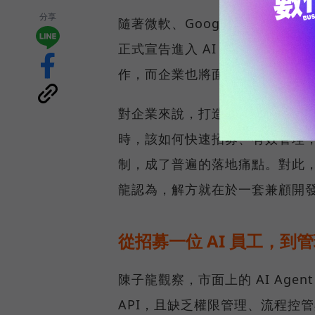
分享
隨著微軟、Google、AWS 等
正式宣告進入 AI 代理人時代。在
作，而企業也將面臨新的挑戰—如何
對企業來說，打造一隻 AI Age
時，該如何快速招募、有效管理，
制，成了普遍的落地痛點。對此，SU
龍認為，解方就在於一套兼顧開
從招募一位 AI 員工，到管
陳子龍觀察，市面上的 AI Ag
API，且缺乏權限管理、流程控