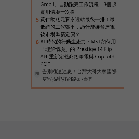
Gmail、自動跑完工作流程，3個超
實用情境一次看
黃仁勳兆元宴永遠站最後一排！最
5
低調的二代鄭平，憑什麼讓台達電
被市場重新定價？
AI 時代的行動生產力：MSI 如何用
6
「理解情境」的 Prestige 14 Flip
AI+ 重新定義商務筆電與 Copilot+
PC？
告別極速迷思！台灣大哥大奪國際
PR
雙冠揭密好網路新標準