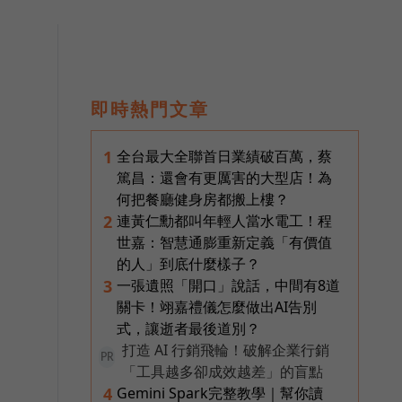
即時熱門文章
全台最大全聯首日業績破百萬，蔡
1
篤昌：還會有更厲害的大型店！為
何把餐廳健身房都搬上樓？
連黃仁勳都叫年輕人當水電工！程
2
世嘉：智慧通膨重新定義「有價值
的人」到底什麼樣子？
一張遺照「開口」說話，中間有8道
3
關卡！翊嘉禮儀怎麼做出AI告別
式，讓逝者最後道別？
打造 AI 行銷飛輪！破解企業行銷
PR
「工具越多卻成效越差」的盲點
Gemini Spark完整教學｜幫你讀
4