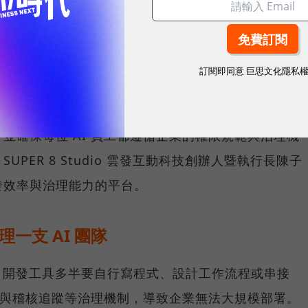
巨頭紛紛喊出「AI Agent將接管工作流程」，企業營運已
可預見的未來，真人員工將與大量 AI Agent 協同工
規模化部署與管理這些 AI Agent。
訂閱即同意
巨思文化隱私
nt 並不難，但當企業需求的是數十、甚至數百隻 Agent
並確保每位 AI 員工都遵循企業的權限規範與治理機
PER 8 Studio 雲發互動科技創辦人暨執行長陳子
發效率與治理能力的平台。
理一支 AI 團隊
ent 開發工具多半要自行寫程式、設計工作流程或串接
管與稽核追蹤等治理機制，導致企業無法大規模部署。