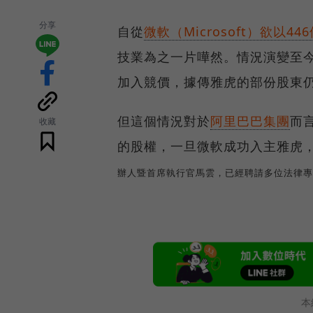
分享
自從
微軟（Microsoft）欲以4
技業為之一片嘩然。情況演變至今，歷
加入競價，據傳雅虎的部份股東
但這個情況對於
阿里巴巴集團
而
收藏
的股權，一旦微軟成功入主雅虎
辦人暨首席執行官馬雲，已經聘請多位法律專
本