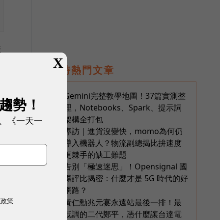
扶
X
即時熱門文章
Gemini完整教學地圖！37篇實測整
1
展趨勢！
理，Notebooks、Spark、提示詞
架構全打包
、《一天一
專訪｜進貨沒變快，momo為何仍
2
導入機器人？物流副總揭比拚速度
第
更棘手的缺工難題
事
告別「極速迷思」！Opensignal 國
3
際評比揭密：什麼才是 5G 時代的好
網路？
權政策
黃仁勳兆元宴永遠站最後一排！最
4
低調的二代鄭平，憑什麼讓台達電