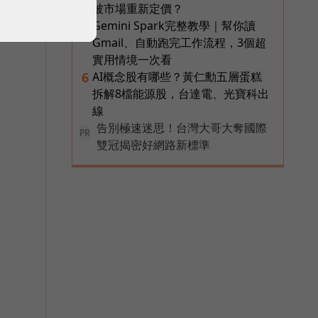
被市場重新定價？
Gemini Spark完整教學｜幫你讀
5
Gmail、自動跑完工作流程，3個超
實用情境一次看
AI概念股有哪些？黃仁勳五層蛋糕
6
拆解8檔能源股，台達電、光寶科出
線
告別極速迷思！台灣大哥大奪國際
PR
雙冠揭密好網路新標準