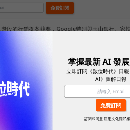
階段的行銷提案競賽，Google特別與玉山銀行、家
等多家企業和公益團體合作，讓學生實際進入企業近距
，量身打造符合各企業的行銷提案，結合理論與實際應
掌握最新 AI 發
進入玉山銀行實習，取得Google AdWords認證者
行媒合。
立即訂閱《數位時代》日報
AI》圖解日報
行銷競賽，但活動重心皆放在比賽上，此次GAC計畫是
透露舉辦GAC計畫的花費金額，但Google台灣董
AdWords課程，半天就要價3000元，而Google
0美元，以上費用都由Google全數吸收。
訂閱即同意
巨思文化隱私