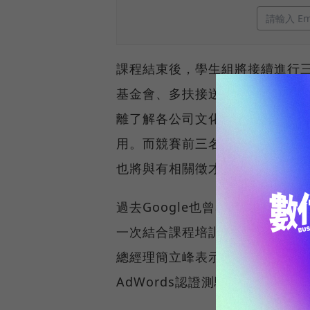
課程結束後，學生組將接續進行三
基金會、多扶接送及時代基金會
離了解各公司文化、產品與服務
用。而競賽前三名的參賽者將可直接
也將與有相關徵才需求的企業進
過去Google也曾舉辦過類似的
一次結合課程培訓和認證測驗。雖未
總經理簡立峰表示，坊間Google 
AdWords認證測驗報名費則需5