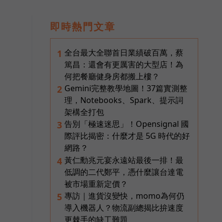
即時熱門文章
全台最大全聯首日業績破百萬，蔡
1
篤昌：還會有更厲害的大型店！為
何把餐廳健身房都搬上樓？
Gemini完整教學地圖！37篇實測整
2
理，Notebooks、Spark、提示詞
架構全打包
告別「極速迷思」！Opensignal 國
3
際評比揭密：什麼才是 5G 時代的好
網路？
黃仁勳兆元宴永遠站最後一排！最
4
低調的二代鄭平，憑什麼讓台達電
被市場重新定價？
專訪｜進貨沒變快，momo為何仍
5
導入機器人？物流副總揭比拚速度
更棘手的缺工難題