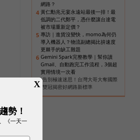
網路？
黃仁勳兆元宴永遠站最後一排！最
4
低調的二代鄭平，憑什麼讓台達電
被市場重新定價？
專訪｜進貨沒變快，momo為何仍
5
導入機器人？物流副總揭比拚速度
更棘手的缺工難題
Gemini Spark完整教學｜幫你讀
6
Gmail、自動跑完工作流程，3個超
實用情境一次看
告別極速迷思！台灣大哥大奪國際
X
PR
雙冠揭密好網路新標準
展趨勢！
、《一天一